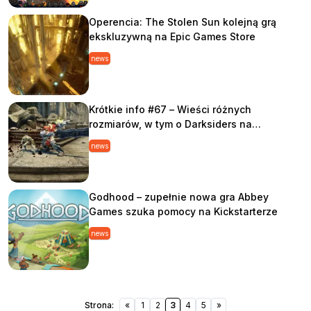
Operencia: The Stolen Sun kolejną grą
ekskluzywną na Epic Games Store
news
Krótkie info #67 – Wieści różnych
rozmiarów, w tym o Darksiders na…
news
Godhood – zupełnie nowa gra Abbey
Games szuka pomocy na Kickstarterze
news
Strona:
«
1
2
3
4
5
»