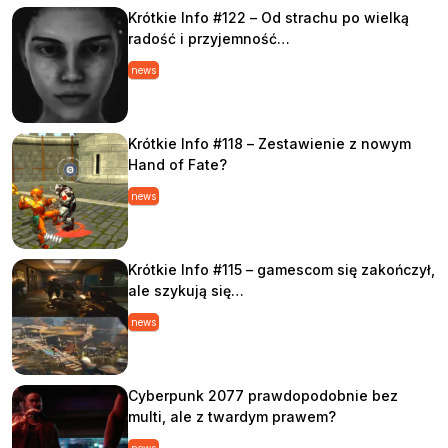
Krótkie Info #122 – Od strachu po wielką
radość i przyjemność…
news
Krótkie Info #118 – Zestawienie z nowym
Hand of Fate?
news
Krótkie Info #115 – gamescom się zakończył,
ale szykują się…
news
Cyberpunk 2077 prawdopodobnie bez
multi, ale z twardym prawem?