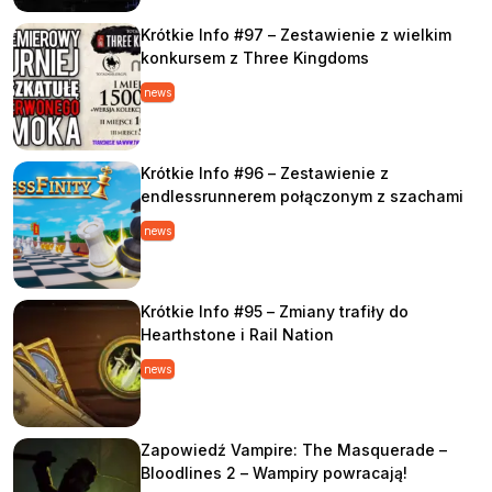
Krótkie Info #97 – Zestawienie z wielkim
konkursem z Three Kingdoms
news
Krótkie Info #96 – Zestawienie z
endlessrunnerem połączonym z szachami
news
Krótkie Info #95 – Zmiany trafiły do
Hearthstone i Rail Nation
news
Zapowiedź Vampire: The Masquerade –
Bloodlines 2 – Wampiry powracają!