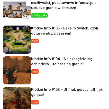
możliwości, podstawowe informacje o
usłudze grania w chmurze
publicystyka
Krótkie Info #105 – Bake 'n Switch, czyli
gotuj i walcz z czasem!
news
Krótkie Info #104 – Na szczęście się
ochłodziło… to czas na granie!
news
Krótkie Info #103 – Ufff jak gorąco, ufff jak
gorąco!
news