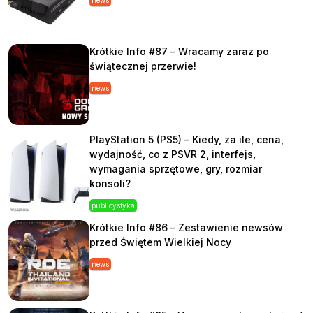
news
Krótkie Info #87 – Wracamy zaraz po
świątecznej przerwie!
news
PlayStation 5 (PS5) – Kiedy, za ile, cena,
wydajność, co z PSVR 2, interfejs,
wymagania sprzętowe, gry, rozmiar
konsoli?
publicystyka
Krótkie Info #86 – Zestawienie newsów
przed Świętem Wielkiej Nocy
news