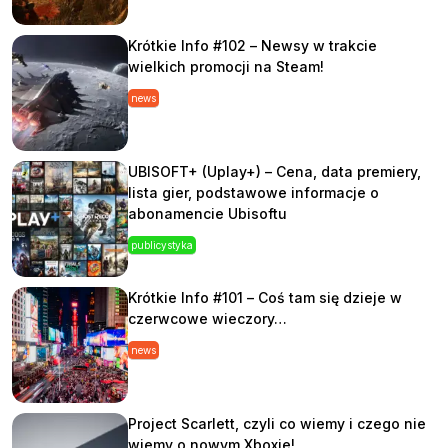
Krótkie Info #102 – Newsy w trakcie
wielkich promocji na Steam!
news
UBISOFT+ (Uplay+) – Cena, data premiery,
lista gier, podstawowe informacje o
abonamencie Ubisoftu
publicystyka
Krótkie Info #101 – Coś tam się dzieje w
czerwcowe wieczory…
news
Project Scarlett, czyli co wiemy i czego nie
wiemy o nowym Xboxie!