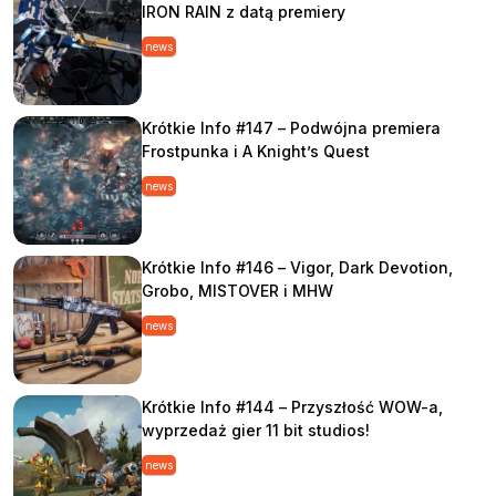
IRON RAIN z datą premiery
news
Krótkie Info #147 – Podwójna premiera
Frostpunka i A Knight’s Quest
news
Krótkie Info #146 – Vigor, Dark Devotion,
Grobo, MISTOVER i MHW
news
Krótkie Info #144 – Przyszłość WOW-a,
wyprzedaż gier 11 bit studios!
news