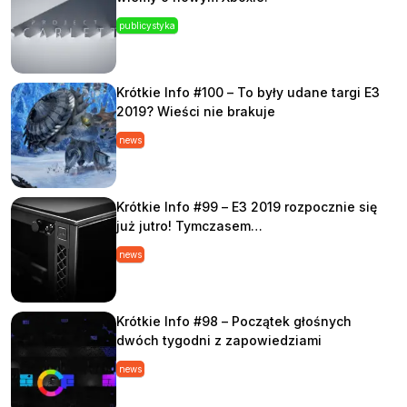
publicystyka
Krótkie Info #100 – To były udane targi E3
2019? Wieści nie brakuje
news
Krótkie Info #99 – E3 2019 rozpocznie się
już jutro! Tymczasem…
news
Krótkie Info #98 – Początek głośnych
dwóch tygodni z zapowiedziami
news