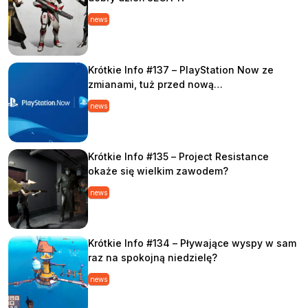
news
Krótkie Info #137 – PlayStation Now ze
zmianami, tuż przed nową…
news
Krótkie Info #135 – Project Resistance
okaże się wielkim zawodem?
news
Krótkie Info #134 – Pływające wyspy w sam
raz na spokojną niedzielę?
news