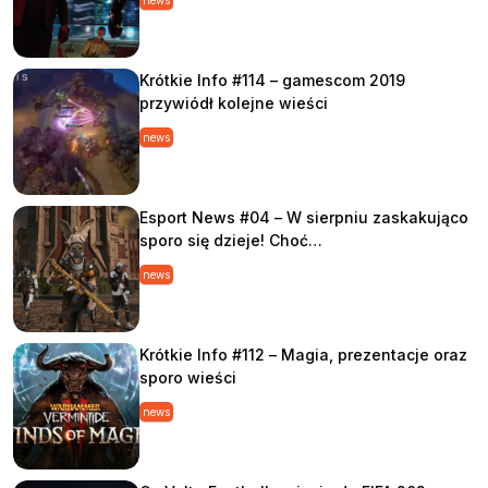
news
Krótkie Info #114 – gamescom 2019
przywiódł kolejne wieści
news
Esport News #04 – W sierpniu zaskakująco
sporo się dzieje! Choć…
news
Krótkie Info #112 – Magia, prezentacje oraz
sporo wieści
news