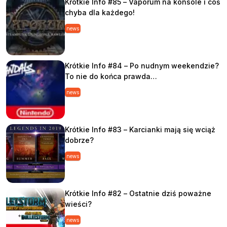
Krótkie Info #85 – Vaporum na konsole i coś
chyba dla każdego!
news
Krótkie Info #84 – Po nudnym weekendzie?
To nie do końca prawda…
news
Krótkie Info #83 – Karcianki mają się wciąż
dobrze?
news
Krótkie Info #82 – Ostatnie dziś poważne
wieści?
news