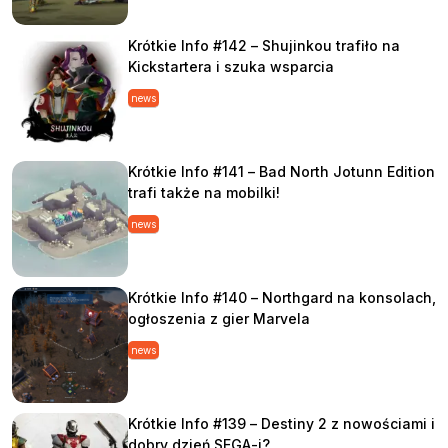
Krótkie Info #142 – Shujinkou trafiło na
Kickstartera i szuka wsparcia
news
Krótkie Info #141 – Bad North Jotunn Edition
trafi także na mobilki!
news
Krótkie Info #140 – Northgard na konsolach,
ogłoszenia z gier Marvela
news
Krótkie Info #139 – Destiny 2 z nowościami i
dobry dzień SEGA-i?