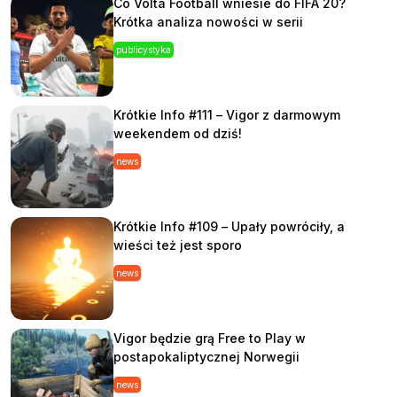
Co Volta Football wniesie do FIFA 20?
Krótka analiza nowości w serii
publicystyka
Krótkie Info #111 – Vigor z darmowym
weekendem od dziś!
news
Krótkie Info #109 – Upały powróciły, a
wieści też jest sporo
news
Vigor będzie grą Free to Play w
postapokaliptycznej Norwegii
news