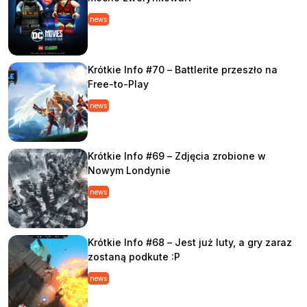
news
Krótkie Info #70 – Battlerite przeszło na
Free-to-Play
news
Krótkie Info #69 – Zdjęcia zrobione w
Nowym Londynie
news
Krótkie Info #68 – Jest już luty, a gry zaraz
zostaną podkute :P
news