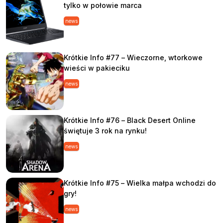
tylko w połowie marca
news
Krótkie Info #77 – Wieczorne, wtorkowe
wieści w pakieciku
news
Krótkie Info #76 – Black Desert Online
świętuje 3 rok na rynku!
news
Krótkie Info #75 – Wielka małpa wchodzi do
gry!
news