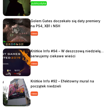
publicystyka
Golem Gates doczekało się daty premiery
na PS4, XB1 i NSH
news
Krótkie Info #94 – W deszczową niedzielę…
serwujemy ciekawe wieści
news
Krótkie Info #92 – Efektowny mural na
początek niedzieli
news