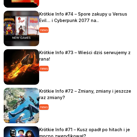
Krótkie Info #74 – Spore zakupy u Versus
Evil… i Cyberpunk 2077 na..
news
Krótkie Info #73 – Wieści dziś serwujemy z
rana!
news
Krótkie Info #72 – Zmiany, zmiany i jeszcze
raz zmiany?
news
Krótkie Info #71 – Kusz opadł po hitach i je
mocno zweryfikował?