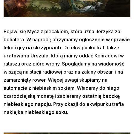
Pojawi się Mysz z plecakiem, która uzna Jerzyka za
bohatera. W nagrodę otrzymamy
ogłoszenie w sprawie
lekcji gry na skrzypcach
. Do ekwipunku trafi także
uratowana Urszula
, którą mamy oddać Konradowi w
ratuszu oraz pióro wrony. Spoglądamy na wiadomość
wiszącą na stacji radiowej oraz na zalany obszar i na
zamarznięty rower. Więcej uwagi skupiamy na
automacie z niebieskim sokiem. Władamy do niego
czarodziejską monetę i zabieramy
ostatnią beczkę
niebieskiego napoju
. Przy okazji do ekwipunku trafia
naklejka niebieskiego soku
.