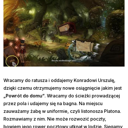
Wracamy do ratusza i oddajemy Konradowi Urszulę,
dzięki czemu otrzymujemy nowe osiągnięcie jakim jest
„Powrót do domu”
. Wracamy do ścieżki prowadzącej
przez pola i udajemy się na bagna. Na miejscu
zauważamy żabę w uniformie, czyli listonosza Platona.
Rozmawiamy z nim. Nie może rozwozić poczty,
bowiem jego rower pocztowy utknął w lodzie. Sięgamy