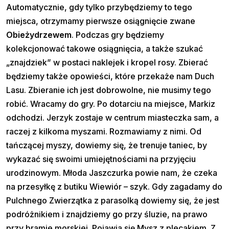
Automatycznie, gdy tylko przybędziemy to tego
miejsca, otrzymamy pierwsze osiągnięcie zwane
Obieżydrzewem
. Podczas gry będziemy
kolekcjonować takowe osiągnięcia, a także szukać
„znajdziek” w postaci naklejek i kropel rosy. Zbierać
będziemy także opowieści, które przekaże nam Duch
Lasu. Zbieranie ich jest dobrowolne, nie musimy tego
robić. Wracamy do gry. Po dotarciu na miejsce, Markiz
odchodzi. Jerzyk zostaje w centrum miasteczka sam, a
raczej z kilkoma myszami. Rozmawiamy z nimi. Od
tańczącej myszy, dowiemy się, że trenuje taniec, by
wykazać się swoimi umiejętnościami na przyjęciu
urodzinowym. Młoda Jaszczurka powie nam, że czeka
na przesyłkę z butiku Wiewiór – szyk. Gdy zagadamy do
Pulchnego Zwierzątka z parasolką dowiemy się, że jest
podróżnikiem i znajdziemy go przy śluzie, na prawo
przy bramie morskiej. Pojawia się Mysz z plecakiem. Z