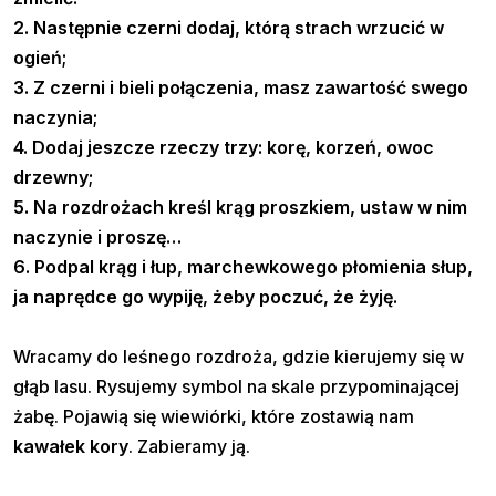
2. Następnie czerni dodaj, którą strach wrzucić w
ogień;
3. Z czerni i bieli połączenia, masz zawartość swego
naczynia;
4. Dodaj jeszcze rzeczy trzy: korę, korzeń, owoc
drzewny;
5. Na rozdrożach kreśl krąg proszkiem, ustaw w nim
naczynie i proszę…
6. Podpal krąg i łup, marchewkowego płomienia słup,
ja naprędce go wypiję, żeby poczuć, że żyję.
Wracamy do leśnego rozdroża, gdzie kierujemy się w
głąb lasu. Rysujemy symbol na skale przypominającej
żabę. Pojawią się wiewiórki, które zostawią nam
kawałek kory
. Zabieramy ją.