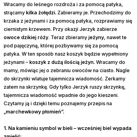
Wracamy do leśnego rozdroża i za pomocą patyka,
strącamy
kilka żołędzi.
Zabieramy je. Przechodzimy do
krzaka z jeżynami i za pomocą patyka, rozprawiamy się
ciernistym krzewem. Przy okazji Jerzyk zabierze
owoce dzikiej róży
. Teraz zbieramy
jeżyny
, nawet te
pod pajęczyną, której pozbywamy się za pomocą
patyka. W ten sposób nasz koszyk będzie wypełniony
jeżynami –
koszyk z dużą ilością jeżyn.
Wracamy do
mamy, mówiąc jej o zebraniu owoców na ciasto. Nagle
do skrzynki wlatuje tajemnicza wiadomość. Zerkamy
zatem na skrzynkę. Gdy tylko Jerzyk ruszy skrzynkę,
tajemnicza wiadomość wpadnie do jego kieszeni.
Czytamy ją i dzięki temu poznajemy przepis na
„
marchewkowy płomień”.
1. Na kamieniu symbol w bieli – wcześniej biel wypada
zmielić: