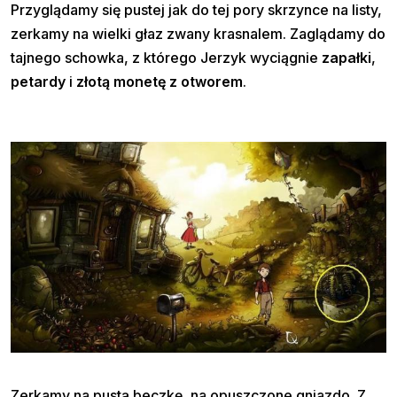
Przyglądamy się pustej jak do tej pory skrzynce na listy,
zerkamy na wielki głaz zwany krasnalem. Zaglądamy do
tajnego schowka, z którego Jerzyk wyciągnie
zapałki
,
petardy
i
złotą monetę z otworem
.
Zerkamy na pustą beczkę, na opuszczone gniazdo. Z