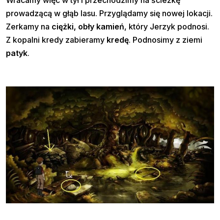
Wracamy więc w tył i przechodzimy na ścieżkę
prowadzącą w głąb lasu. Przyglądamy się nowej lokacji.
Zerkamy na
ciężki, obły kamień
, który Jerzyk podnosi.
Z kopalni kredy zabieramy
kredę
. Podnosimy z ziemi
patyk
.