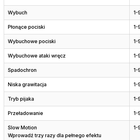
Wybuch
1-
Płonące pociski
1-
Wybuchowe pociski
1-
Wybuchowe ataki wręcz
1-
Spadochron
1-
Niska grawitacja
1-
Tryb pijaka
1-
Przeładowanie
1-
Slow Motion
1-
Wprowadź trzy razy dla pełnego efektu