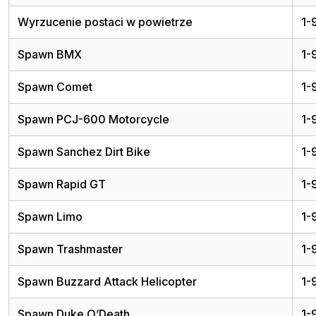
Wyrzucenie postaci w powietrze
1-
Spawn BMX
1-
Spawn Comet
1-
Spawn PCJ-600 Motorcycle
1-
Spawn Sanchez Dirt Bike
1-
Spawn Rapid GT
1-
Spawn Limo
1-
Spawn Trashmaster
1-
Spawn Buzzard Attack Helicopter
1-
Spawn Duke O’Death
1-