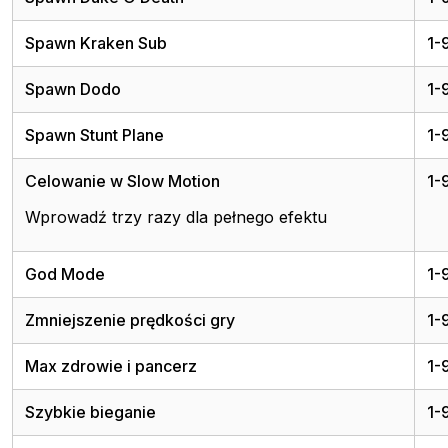
Spawn Kraken Sub
1-
Spawn Dodo
1-
Spawn Stunt Plane
1-
Celowanie w Slow Motion
1-
Wprowadź trzy razy dla pełnego efektu
God Mode
1-
Zmniejszenie prędkości gry
1-
Max zdrowie i pancerz
1-
Szybkie bieganie
1-