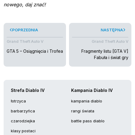
nowego, daj znać!
POPRZEDNIA
NASTĘPNA
Grand Theft Auto V
Grand Theft Auto V
GTA 5 – Osiągnięcia i Trofea
Fragmenty listu [GTA V]
Fabuła i świat gry
Strefa Diablo IV
Kampania Diablo IV
łotrzyca
kampania diablo
barbarzyńca
rangi świata
czarodziejka
battle pass diablo
klasy postaci