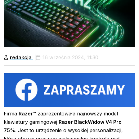
redakcja
16 września 2024, 11:30
Firma
Razer™
zaprezentowała najnowszy model
klawiatury gamingowej
Razer BlackWidow V4 Pro
75%
. Jest to urządzenie o wysokiej personalizacji,
które oferuje graczom maksymalną kontrolę nad