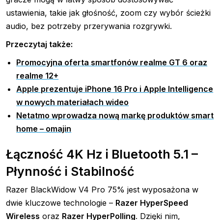
ustawienia, takie jak głośność, zoom czy wybór ścieżki
audio, bez potrzeby przerywania rozgrywki.
Przeczytaj także:
Promocyjna oferta smartfonów realme GT 6 oraz
realme 12+
Apple prezentuje iPhone 16 Pro i Apple Intelligence
w nowych materiałach wideo
Netatmo wprowadza nową markę produktów smart
home – omajin
Łączność 4K Hz i Bluetooth 5.1 –
Płynność i Stabilność
Razer BlackWidow V4 Pro 75% jest wyposażona w
dwie kluczowe technologie –
Razer HyperSpeed
Wireless
oraz
Razer HyperPolling
. Dzięki nim,