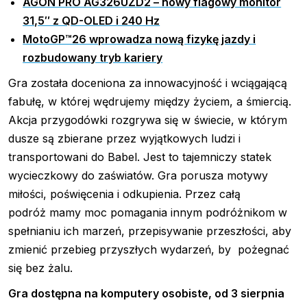
AGON PRO AG326UZD2 – nowy flagowy monitor
31,5″ z QD-OLED i 240 Hz
MotoGP™26 wprowadza nową fizykę jazdy i
rozbudowany tryb kariery
Gra została doceniona za innowacyjność i wciągającą
fabułę, w której wędrujemy między życiem, a śmiercią.
Akcja przygodówki rozgrywa się w świecie, w którym
dusze są zbierane przez wyjątkowych ludzi i
transportowani do Babel. Jest to tajemniczy statek
wycieczkowy do zaświatów. Gra porusza motywy
miłości, poświęcenia i odkupienia. Przez całą
podróż mamy moc pomagania innym podróżnikom w
spełnianiu ich marzeń, przepisywanie przeszłości, aby
zmienić przebieg przyszłych wydarzeń, by pożegnać
się bez żalu.
Gra dostępna na komputery osobiste, od 3 sierpnia