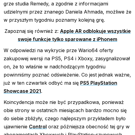
grze studia Remedy, a zgodnie z informacjami
udzielnymi przez znanego Daniela Ahmada, możliwe że
w przyszłym tygodniu poznamy kolejną grę.
Zapoznaj się również z:
Apple AR odblokuje wszystkie
swoje funkcje tylko sparowane z iPhonem
W odpowiedzi na wykrycie prze Wario64 oferty
zakupowej wersji na PS5, PS4 i Xboxy, zasygnalizował
on, że to właśnie w nadchodzącym tygodniu
powinniśmy poznać odświeżenie. Co jest jednak ważne,
już w ten czwartek odbyć ma się
PS5 PlayStation
Showcase 2021
.
Koincydencja może nie być przypadkowa, ponieważ
obie strony w ostatnich miesiącach bardzo mocno się
do siebie zbliżyły, czego najlepszym przykładem było
ujawnienie
Control
oraz późniejsza obecność tej gry w
abonamentach Xboxwych i PlayStation-szynowych.