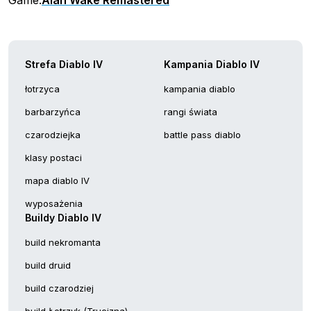
Strefa Diablo IV
Kampania Diablo IV
łotrzyca
kampania diablo
barbarzyńca
rangi świata
czarodziejka
battle pass diablo
klasy postaci
mapa diablo IV
wyposażenia
Buildy Diablo IV
build nekromanta
build druid
build czarodziej
build Łotrzyk (Trucizna)