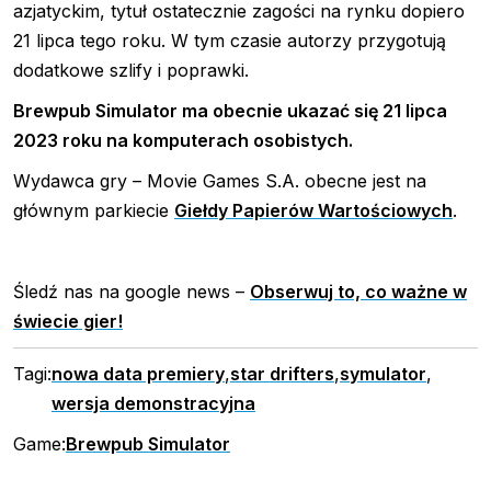
azjatyckim, tytuł ostatecznie zagości na rynku dopiero
21 lipca tego roku. W tym czasie autorzy przygotują
dodatkowe szlify i poprawki.
Brewpub Simulator ma obecnie ukazać się 21 lipca
2023 roku na komputerach osobistych.
Wydawca gry – Movie Games S.A. obecne jest na
głównym parkiecie
Giełdy Papierów Wartościowych
.
Śledź nas na google news –
Obserwuj to, co ważne w
świecie gier!
Tagi:
nowa data premiery
,
star drifters
,
symulator
,
wersja demonstracyjna
Game:
Brewpub Simulator