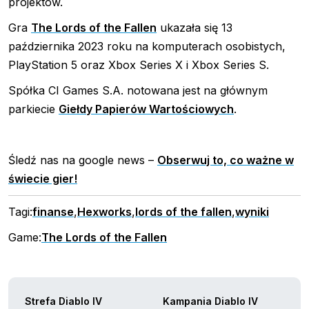
projektów.
Gra
The Lords of the Fallen
ukazała się 13
października 2023 roku na komputerach osobistych,
PlayStation 5 oraz Xbox Series X i Xbox Series S.
Spółka CI Games S.A. notowana jest na głównym
parkiecie
Giełdy Papierów Wartościowych
.
Śledź nas na google news –
Obserwuj to, co ważne w
świecie gier!
Tagi:
finanse
,
Hexworks
,
lords of the fallen
,
wyniki
Game:
The Lords of the Fallen
Strefa Diablo IV
Kampania Diablo IV