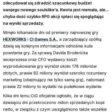
zdecydował się zdradzić szacunkowy budżet
swojego nowego soulslike’a. Kwota jest niemała, ale…
chyba dość szybko RPG akcji spłaci się spoglądając
na wyniki sprzedaży.
Minęło kilkanaście dni od premiery najnowszej gry
HEXWORKS
i
CI Games S.A.
, a zarządzający spółką
dzielą się kolejnymi informacjami odnośnie kulis
powstania gry. Za sprawą Davida Brodericka
wiceprezesa oraz CFO wydawcy koszt
wyprodukowania gry wyniósł około 178 milionów
złotych, prawie 82 miliony wyniósł szeroko rozumiany
marketing (obejmujący nie tylko samą grę), natomiast
prawie 22 miliony to wydatki na pudełkowe wydanie.
Kilka dni temu CIG oficjalnie ogłosiło, że w ciągu
dziesięciu dni przekroczono milion sprzedanych kopii
netto, w związku z czym uwzględniono także wszelkie