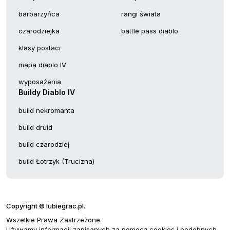
barbarzyńca
rangi świata
czarodziejka
battle pass diablo
klasy postaci
mapa diablo IV
wyposażenia
Buildy Diablo IV
build nekromanta
build druid
build czarodziej
build Łotrzyk (Trucizna)
Copyright © lubiegrac.pl.
Wszelkie Prawa Zastrzeżone.
Używamy informacji zapisanych za pomocą cookies i podobnych