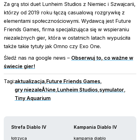
Za grą stoi duet Lunheim Studios z Niemiec i Szwajcarii,
którzy od 2019 roku łączą casualową rozgrywkę z
elementami społecznościowymi. Wydawcą jest Future
Friends Games, firma specjalizująca się w wspieraniu
niezależnych gier, która w ostatnich latach wypuściła
także takie tytuły jak Omno czy Exo One.
Śledź nas na google news –
Obserwuj to, co ważne w
świecie gier!
Tagi:
aktualizacja
,
Future Friends Games
,
gry niezaleÅ¼ne
,
Lunheim Studios
,
symulator
,
Tiny Aquarium
Strefa Diablo IV
Kampania Diablo IV
łotrzyca
kampania diablo