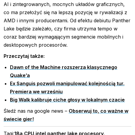
AI i zintegrowanych, mocnych układów graficznych,
co ma przełożyć się na lepszą pozycję w rywalizacji z
AMD i innymi producentami. Od efektu debiutu Panther
Lake będzie zależało, czy firma utrzyma tempo w
coraz bardziej wymagającym segmencie mobilnych i
desktopowych procesorów.
Przeczytaj także:
Dawn of the Machine rozszerza klasycznego
Quake’a
Ex Sanguis pozwoli manipulować kolejnością tur.
Premiera we wrześniu
Big Walk kalibruje ciche głosy w lokalnym czacie
Śledź nas na google news –
Obserwuj to, co ważne w
świecie gier!
Tagi:
18a
,
CPU
,
intel
,
panther lake
,
procesory
,