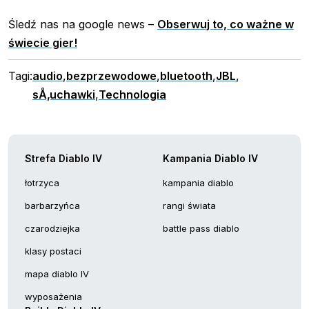
Śledź nas na google news –
Obserwuj to, co ważne w
świecie gier!
Tagi:
audio
,
bezprzewodowe
,
bluetooth
,
JBL
,
sÅ‚uchawki
,
Technologia
Strefa Diablo IV
Kampania Diablo IV
łotrzyca
kampania diablo
barbarzyńca
rangi świata
czarodziejka
battle pass diablo
klasy postaci
mapa diablo IV
wyposażenia