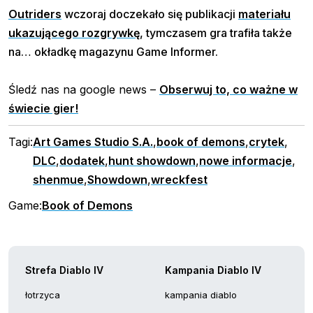
Outriders
wczoraj doczekało się publikacji
materiału
ukazującego rozgrywkę
, tymczasem gra trafiła także
na… okładkę magazynu Game Informer.
Śledź nas na google news –
Obserwuj to, co ważne w
świecie gier!
Tagi:
Art Games Studio S.A.
,
book of demons
,
crytek
,
DLC
,
dodatek
,
hunt showdown
,
nowe informacje
,
shenmue
,
Showdown
,
wreckfest
Game:
Book of Demons
Strefa Diablo IV
Kampania Diablo IV
łotrzyca
kampania diablo