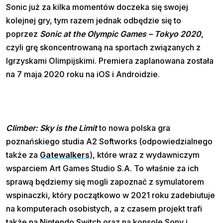
Sonic już za kilka momentów doczeka się swojej
kolejnej gry, tym razem jednak odbędzie się to
poprzez
Sonic at the Olympic Games – Tokyo 2020
,
czyli grę skoncentrowaną na sportach związanych z
Igrzyskami Olimpijskimi. Premiera zaplanowana została
na 7 maja 2020 roku na iOS i Androidzie.
Climber: Sky is the Limit
to nowa polska gra
poznańskiego studia A2 Softworks (odpowiedzialnego
także za
Gatewalkers
), które wraz z wydawniczym
wsparciem Art Games Studio S.A. To właśnie za ich
sprawą będziemy się mogli zapoznać z symulatorem
wspinaczki, który początkowo w 2021 roku zadebiutuje
na komputerach osobistych, a z czasem projekt trafi
także na Nintendo Switch oraz na konsole Sony i