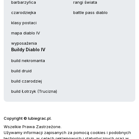
barbarzyńca
rangi świata
czarodziejka
battle pass diablo
klasy postaci
mapa diablo IV
wyposażenia
Buildy Diablo IV
build nekromanta
build druid
build czarodziej
build Łotrzyk (Trucizna)
Copyright © lubiegrac.pl.
Wszelkie Prawa Zastrzeżone.
Używamy informacji zapisanych za pomocą cookies i podobnych
technologii m.in. w celach reklamowych i statystycznych oraz w