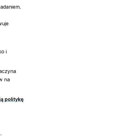
zadaniem.
wuje
o i
zaczyna
w na
ą politykę
+
.