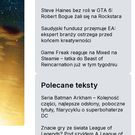
Steve Haines bez roli w GTA 6:
Robert Bogue żali się na Rockstara
Saudyjski fundusz przejmuje EA:
ekspert branży ostrzega przed
końcem kreatywności
Game Freak reaguje na Mixed na
Steamie – łatka do Beast of
Reincarnation już w tym tygodniu
Polecane teksty
Seria Batman Arkham – Kolejność
części, najlepsze odsłony, poboczne
tytuły, filarycyklu o superbohaterze
DC
Znacie gry ze świata League of
Legends? Pod szyldem A League of