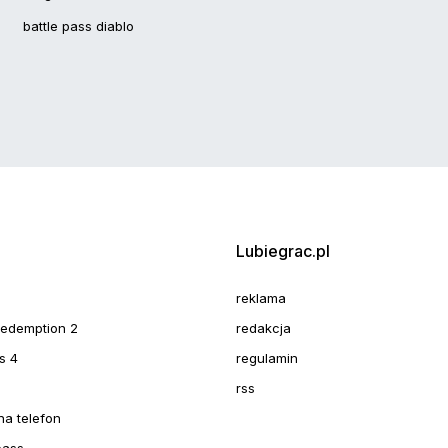
battle pass diablo
Lubiegrac.pl
reklama
redemption 2
redakcja
s 4
regulamin
rss
na telefon
pass