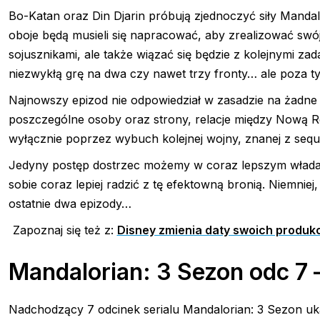
Bo-Katan oraz Din Djarin próbują zjednoczyć siły Mandal
oboje będą musieli się napracować, aby zrealizować swój
sojusznikami, ale także wiązać się będzie z kolejnymi 
niezwykłą grę na dwa czy nawet trzy fronty… ale poza ty
Najnowszy epizod nie odpowiedział w zasadzie na żadne p
poszczególne osoby oraz strony, relacje między Nową Rep
wyłącznie poprzez wybuch kolejnej wojny, znanej z seque
Jedyny postęp dostrzec możemy w coraz lepszym włada
sobie coraz lepiej radzić z tę efektowną bronią. Niemniej
ostatnie dwa epizody…
Zapoznaj się też z:
Disney zmienia daty swoich produkcj
Mandalorian: 3 Sezon odc 7 
Nadchodzący 7 odcinek serialu Mandalorian: 3 Sezon u