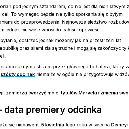
orian pod jednym sztandarem, co nie jest dla nich łatwym 
 cel. To wymagać będzie nie tylko spotkania się z byłymi
zadaniami do przeprowadzenia. Najnowsze śledztwo rozbudo
m jednak nie wiele wnosi do całości opowieści.
ytanie, dostrzec jednak możemy jak na przestrzeni lat
ubliką oraz siłami zła są trudne i mogą się zakończyć tylk
li.
niu mrocznym ostrzem przez głównego bohatera, który 
,
szósty odcinek
niemalże w ogóle nie przygotowuje widzó
i, zamierza tworzyć mniej tytułów Marvela i zmienia swoj
– data premiery odcinka
każe się niebawem,
5 kwietnia
tego roku w sieci na
Disney