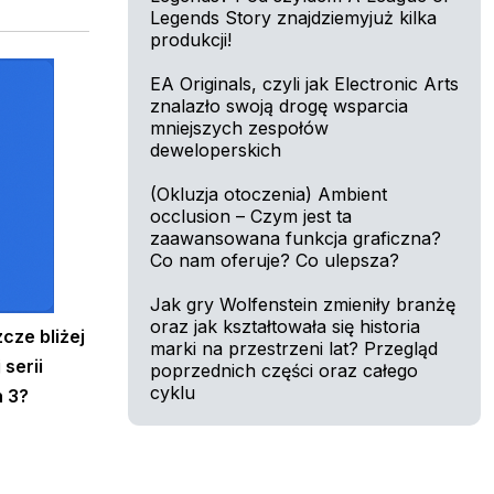
Legends Story znajdziemyjuż kilka
produkcji!
EA Originals, czyli jak Electronic Arts
znalazło swoją drogę wsparcia
mniejszych zespołów
deweloperskich
(Okluzja otoczenia) Ambient
occlusion – Czym jest ta
zaawansowana funkcja graficzna?
Co nam oferuje? Co ulepsza?
Jak gry Wolfenstein zmieniły branżę
oraz jak kształtowała się historia
cze bliżej
marki na przestrzeni lat? Przegląd
serii
poprzednich części oraz całego
cyklu
n 3?