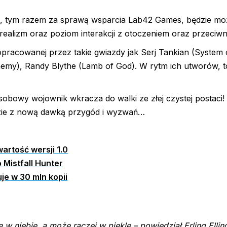
h, tym razem za sprawą wsparcia Lab42 Games, będzie mo
alizm oraz poziom interakcji z otoczeniem oraz przeciwn
racowanej przez takie gwiazdy jak Serj Tankian (System 
nemy), Randy Blythe (Lamb of God). W rytm ich utworów, t
obowy wojownik wkracza do walki ze złej czystej postaci
dzie z nową dawką przygód i wyzwań…
artość wersji 1.0
Mistfall Hunter
je w 30 mln kopii
e w niebie, a może raczej w piekle
– powiedział Erling Ellin