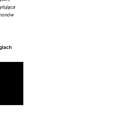
ytująca
demonów
oglach