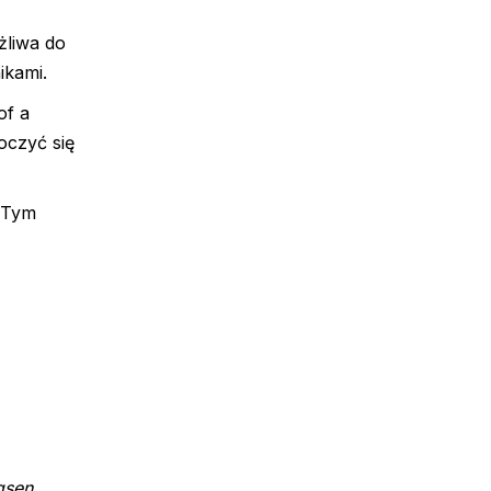
żliwa do
ikami.
of a
oczyć się
! Tym
gsen,