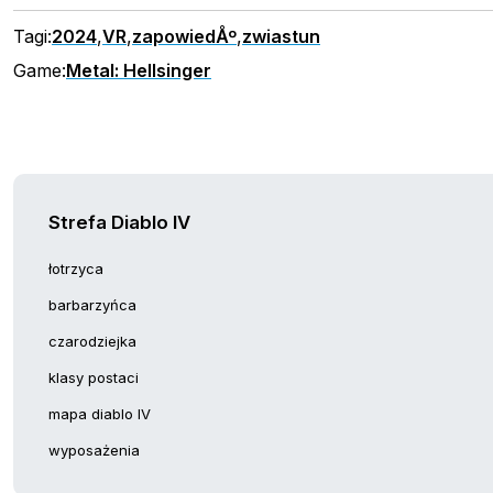
Tagi:
2024
,
VR
,
zapowiedÅº
,
zwiastun
Game:
Metal: Hellsinger
Strefa Diablo IV
łotrzyca
barbarzyńca
czarodziejka
klasy postaci
mapa diablo IV
wyposażenia