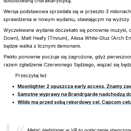
dostosowaną charakterystyką.
Wersja podstawowa sprzedała się w przeszło 3 milionac
sprawdzenia w nowym wydaniu, stawiającym na wyższy re
Wyczekiwane wydanie doczekało się ponownie muzyki, op
Down), Matt Heafy (Trivium), Alissa White-Gluz (Arch E
będzie walka z licznymi demonami.
Piekło ponownie poczuje się zagrożone, gdyż pierwszoos
razem zgładzenie Czerwonego Sędziego, wiązać się bę
Przeczytaj też
Moonlighter 2 opuszcza early access. Znamy zaw
Samotne wyprawy na Brandrgarde nadchodzą do 
Wilds ma przed sobą rekordowy cel. Capcom celu
Metal: Hellsinger w VR to połączenie stworzon