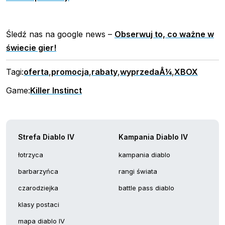
Śledź nas na google news –
Obserwuj to, co ważne w
świecie gier!
Tagi:
oferta
,
promocja
,
rabaty
,
wyprzedaÅ¼
,
XBOX
Game:
Killer Instinct
Strefa Diablo IV
Kampania Diablo IV
łotrzyca
kampania diablo
barbarzyńca
rangi świata
czarodziejka
battle pass diablo
klasy postaci
mapa diablo IV