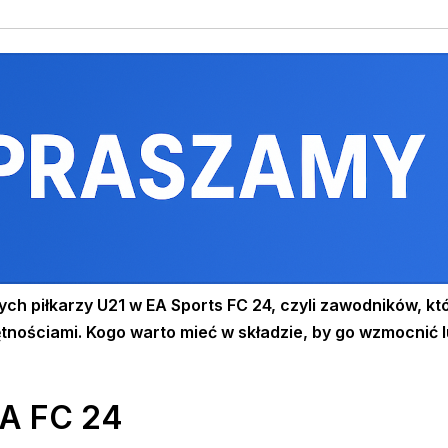
ch piłkarzy U21 w EA Sports FC 24, czyli zawodników, kt
ętnościami. Kogo warto mieć w składzie, by go wzmocnić 
EA FC 24