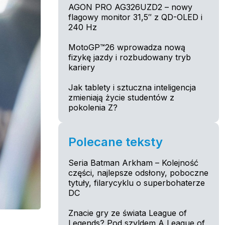
AGON PRO AG326UZD2 – nowy
flagowy monitor 31,5″ z QD-OLED i
240 Hz
MotoGP™26 wprowadza nową
fizykę jazdy i rozbudowany tryb
kariery
Jak tablety i sztuczna inteligencja
zmieniają życie studentów z
pokolenia Z?
Polecane teksty
Seria Batman Arkham – Kolejność
części, najlepsze odsłony, poboczne
tytuły, filarycyklu o superbohaterze
DC
Znacie gry ze świata League of
Legends? Pod szyldem A League of