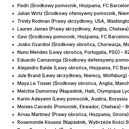
Pedri (Środkowy pomocnik, Hiszpania, FC Barcelon
Julian Wirtz (Środkowy ofensywny pomocnik, Niem
Trinity Rodman (Prawy skrzydłowy, USA, Washington
Lauren James (Prawy skrzydłowy, Anglia, Chelsea)
Gavi (Środkowy pomocnik, Hiszpania, FC Barcelona
Josko Gvardiol (Środkowy obrońca, Chorwacja, Man
Nuno Mendes (Lewy obrońca, Portugalia, PSG) – 8
Eduardo Camavinga (Środkowy defensywny pomocni
Alejandro Balde (Lewy obrońca, Hiszpania, FC Barc
Jule Brand (Lewy skrzydłowy, Niemcy, Wolfsburg) 
Maya Le Tissier (Środkowy obrońca, Anglia, Manche
Melchie Dumornay (Napastnik, Haiti, Olympique Lyo
Karim Adeyemi (Lewy pomocnik, Austria, Borussia
Moises Caicedo (Pomocnik, Ekwador, Chelsea) – 8
Arnau Martinez (Prawy obrońca, Hiszpania, Girona)
Rosemonde Kouassi (Napastnik, Wybrzeże Kości Sło