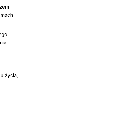
azem
ramach
jego
nie
u życia,