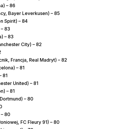
a) – 86
cy, Bayer Leverkusen) – 85
 Spirit) – 84
 – 83
) – 83
chester City) – 82
2
k, Francja, Real Madryt) – 82
elona) – 81
– 81
ster United) – 81
n) – 81
 Dortmund) – 80
0
 – 80
niowej, FC Fleury 91) – 80