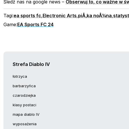
Śledź nas na google news –
Obserwuj to, co ważne w św
Tagi:
ea sports fc
,
Electronic Arts
,
piÅ‚ka noÅ¼na
,
statyst
Game:
EA Sports FC 24
Strefa Diablo IV
łotrzyca
barbarzyńca
czarodziejka
klasy postaci
mapa diablo IV
wyposażenia