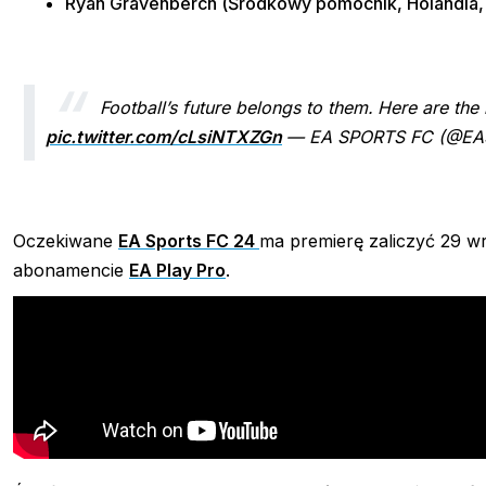
Ryan Gravenberch (Środkowy pomocnik, Holandia, 
Football’s future belongs to them.
Here are the
pic.twitter.com/cLsiNTXZGn
— EA SPORTS FC (@E
Oczekiwane
EA Sports FC 24
ma premierę zaliczyć 29 w
abonamencie
EA Play Pro
.