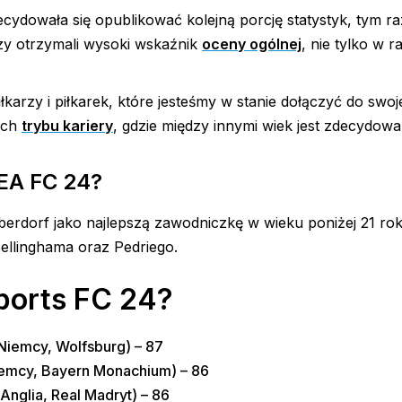
ecydowała się opublikować kolejną porcję statystyk, tym r
zy otrzymali wysoki wskaźnik
oceny ogólnej
, nie tylko w 
karzy i piłkarek, które jesteśmy w stanie dołączyć do swo
ach
trybu kariery
, gdzie między innymi wiek jest zdecydowa
 EA FC 24
?
rdorf jako najlepszą zawodniczkę w wieku poniżej 21 rok
Bellinghama oraz Pedriego.
Sports FC 24?
iemcy, Wolfsburg) – 87
emcy, Bayern Monachium) – 86
nglia, Real Madryt) – 86