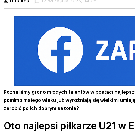
redakcja
17 września 2023, 14:05
Poznaliśmy grono młodych talentów w postaci najlepszy
pomimo małego wieku już wyróżniają się wielkimi umiej
zarobić po ich dobrym sezonie?
Oto najlepsi piłkarze U21 w 