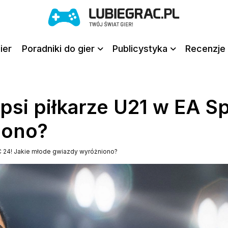
ier
Poradniki do gier
Publicystyka
Recenzje 
epsi piłkarze U21 w EA S
iono?
 FC 24! Jakie młode gwiazdy wyróżniono?