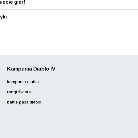
iecie gier!
yki
Kampania Diablo IV
kampania diablo
rangi świata
battle pass diablo