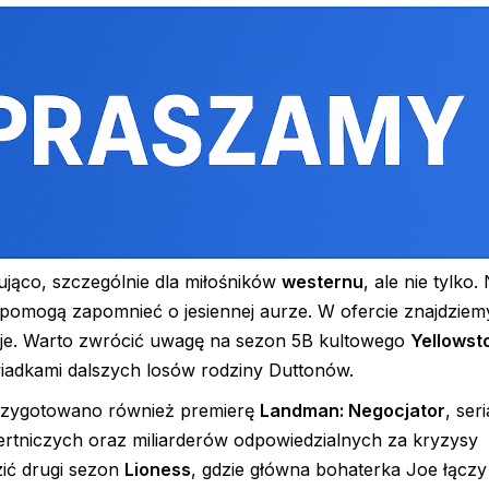
jąco, szczególnie dla miłośników
westernu
, ale nie tylko
ą pomogą zapomnieć o jesiennej aurze. W ofercie znajdzie
kcje. Warto zwrócić uwagę na sezon 5B kultowego
Yellowst
iadkami dalszych losów rodziny Duttonów.
przygotowano również premierę
Landman: Negocjator
, seri
rtniczych oraz miliarderów odpowiedzialnych za kryzysy
zić drugi sezon
Lioness
, gdzie główna bohaterka Joe łączy