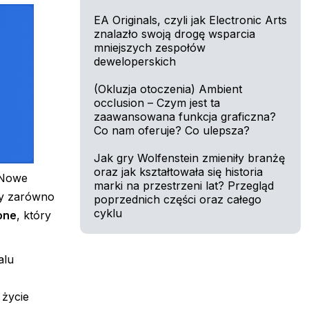
EA Originals, czyli jak Electronic Arts
znalazło swoją drogę wsparcia
mniejszych zespołów
deweloperskich
(Okluzja otoczenia) Ambient
occlusion – Czym jest ta
zaawansowana funkcja graficzna?
Co nam oferuje? Co ulepsza?
Jak gry Wolfenstein zmieniły branżę
oraz jak kształtowała się historia
. Nowe
marki na przestrzeni lat? Przegląd
my zarówno
poprzednich części oraz całego
cyklu
one
, który
alu
 życie