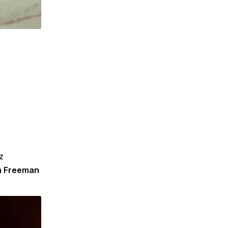
z
 Freeman