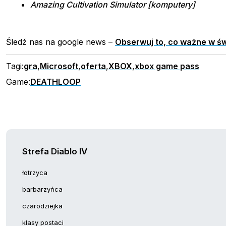
Amazing Cultivation Simulator [komputery]
Śledź nas na google news –
Obserwuj to, co ważne w św
Tagi:
gra
,
Microsoft
,
oferta
,
XBOX
,
xbox game pass
Game:
DEATHLOOP
Strefa Diablo IV
łotrzyca
barbarzyńca
czarodziejka
klasy postaci