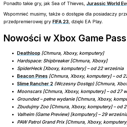
Ponadto takie gry, jak Sea of Thieves,
Jurassic World Ev
Wspomnieć musimy, także o dostępie dla posiadaczy prze
przedpremierowej gry
FIFA 23
, dzięki EA Play.
Nowości w Xbox Game Pass 
Deathloop
[Chmura, Xboxy, komputery]
Hardspace: Shipbreaker [Chmura, Xboxy]
SpiderHeck [Xboxy, komputery] – od 22 września
Beacon Pines
[Chmura, Xboxy, komputery] – od 2
Slime Rancher 2
(Wczesny Dostęp) [Chmura, Xboxy
Moonscars [Chmura, Xboxy, komputery] – od 27 w
Grounded – pełne wydanie [Chmura, Xboxy, komput
Zbudujmy Zoo [Chmura, Xboxy, komputery] – od 2
Valheim (Game Preview) [komputery] – 29 wrześni
PAW Patrol Grand Prix [Chmura, Xboxy, komputery]