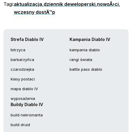
Tagi:
aktualizacja
,
dziennik deweloperski
,
nowoÅ›ci
,
wczesny dostÄ™p
Strefa Diablo IV
Kampania Diablo IV
łotrzyca
kampania diablo
barbarzyńca
rangi świata
czarodziejka
battle pass diablo
klasy postaci
mapa diablo IV
wyposażenia
Buildy Diablo IV
build nekromanta
build druid