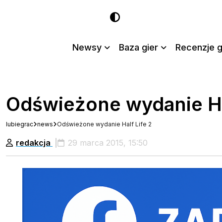
Newsy
Baza gier
Recenzje g
Odświeżone wydanie Ha
lubiegrac
news
Odświeżone wydanie Half Life 2
redakcja
29 marca 2015, 15:50