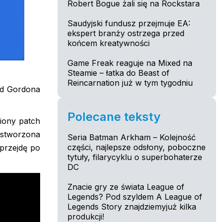
Robert Bogue żali się na Rockstara
Saudyjski fundusz przejmuje EA:
ekspert branży ostrzega przed
końcem kreatywności
Game Freak reaguje na Mixed na
Steamie – łatka do Beast of
Reincarnation już w tym tygodniu
gód Gordona
Polecane teksty
iony patch
 stworzona
Seria Batman Arkham – Kolejność
części, najlepsze odsłony, poboczne
 przejdę po
tytuły, filarycyklu o superbohaterze
DC
Znacie gry ze świata League of
Legends? Pod szyldem A League of
Legends Story znajdziemyjuż kilka
produkcji!