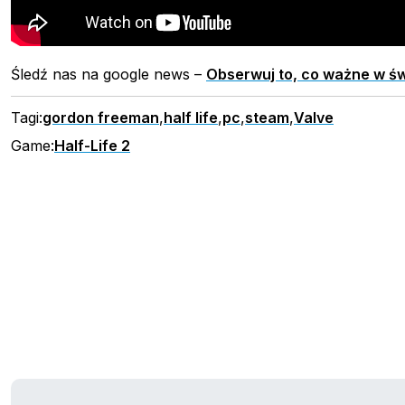
Śledź nas na google news –
Obserwuj to, co ważne w św
Tagi:
gordon freeman
,
half life
,
pc
,
steam
,
Valve
Game:
Half-Life 2