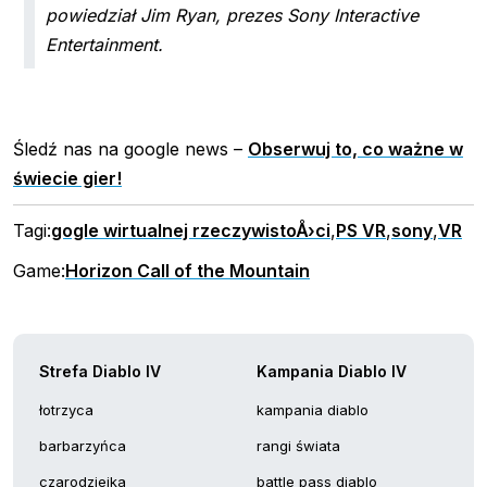
powiedział Jim Ryan, prezes Sony Interactive
Entertainment.
Śledź nas na google news –
Obserwuj to, co ważne w
świecie gier!
Tagi:
gogle wirtualnej rzeczywistoÅ›ci
,
PS VR
,
sony
,
VR
Game:
Horizon Call of the Mountain
Strefa Diablo IV
Kampania Diablo IV
łotrzyca
kampania diablo
barbarzyńca
rangi świata
czarodziejka
battle pass diablo