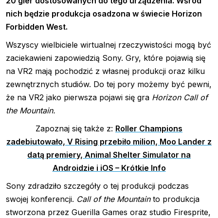
20 gier dostosowanych do tego urządzenia. Wśród
nich będzie produkcja osadzona w świecie Horizon
Forbidden West.
Wszyscy wielbiciele wirtualnej rzeczywistości mogą być
zaciekawieni zapowiedzią Sony. Gry, które pojawią się
na VR2 mają pochodzić z własnej produkcji oraz kilku
zewnętrznych studiów. Do tej pory możemy być pewni,
że na VR2 jako pierwsza pojawi się gra
Horizon Call of
the Mountain.
Zapoznaj się także z:
Roller Champions
zadebiutowało, V Rising przebiło milion, Moo Lander z
datą premiery, Animal Shelter Simulator na
Androidzie i iOS – Krótkie Info
Sony zdradziło szczegóły o tej produkcji podczas
swojej konferencji.
Call of the Mountain
to produkcja
stworzona przez Guerilla Games oraz studio Firesprite,