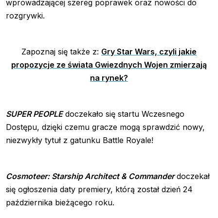
wprowadzającej szereg poprawek oraz nowości do
rozgrywki.
Zapoznaj się także z:
Gry Star Wars, czyli jakie
propozycje ze świata Gwiezdnych Wojen zmierzają
na rynek?
SUPER PEOPLE
doczekało się startu Wczesnego
Dostępu, dzięki czemu gracze mogą sprawdzić nowy,
niezwykły tytuł z gatunku Battle Royale!
Cosmoteer: Starship Architect & Commander
doczekał
się ogłoszenia daty premiery, którą został dzień 24
października bieżącego roku.