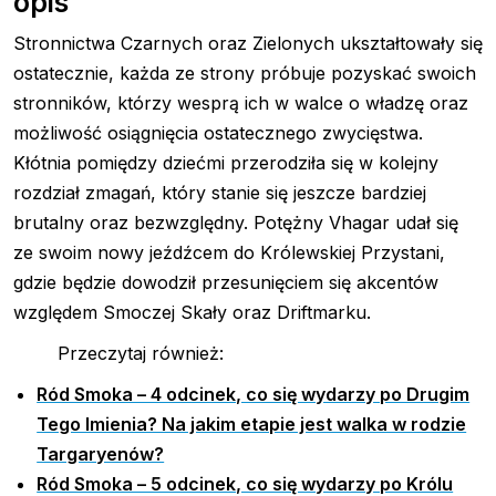
opis
Stronnictwa Czarnych oraz Zielonych ukształtowały się
ostatecznie, każda ze strony próbuje pozyskać swoich
stronników, którzy wesprą ich w walce o władzę oraz
możliwość osiągnięcia ostatecznego zwycięstwa.
Kłótnia pomiędzy dziećmi przerodziła się w kolejny
rozdział zmagań, który stanie się jeszcze bardziej
brutalny oraz bezwzględny. Potężny Vhagar udał się
ze swoim nowy jeźdźcem do Królewskiej Przystani,
gdzie będzie dowodził przesunięciem się akcentów
względem Smoczej Skały oraz Driftmarku.
Przeczytaj również:
Ród Smoka – 4 odcinek, co się wydarzy po Drugim
Tego Imienia? Na jakim etapie jest walka w rodzie
Targaryenów?
Ród Smoka – 5 odcinek, co się wydarzy po Królu