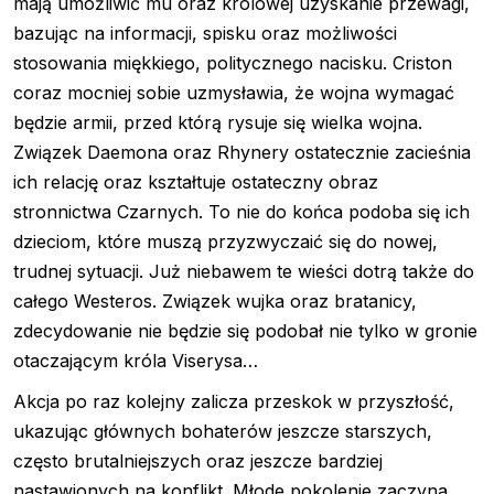
mają umożliwić mu oraz królowej uzyskanie przewagi,
bazując na informacji, spisku oraz możliwości
stosowania miękkiego, politycznego nacisku. Criston
coraz mocniej sobie uzmysławia, że wojna wymagać
będzie armii, przed którą rysuje się wielka wojna.
Związek Daemona oraz Rhynery ostatecznie zacieśnia
ich relację oraz kształtuje ostateczny obraz
stronnictwa Czarnych. To nie do końca podoba się ich
dzieciom, które muszą przyzwyczaić się do nowej,
trudnej sytuacji. Już niebawem te wieści dotrą także do
całego Westeros. Związek wujka oraz bratanicy,
zdecydowanie nie będzie się podobał nie tylko w gronie
otaczającym króla Viserysa…
Akcja po raz kolejny zalicza przeskok w przyszłość,
ukazując głównych bohaterów jeszcze starszych,
często brutalniejszych oraz jeszcze bardziej
nastawionych na konflikt. Młode pokolenie zaczyna