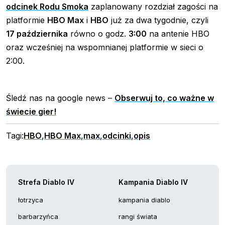
odcinek Rodu Smoka
zaplanowany rozdział zagości na
platformie
HBO Max
i
HBO
już za dwa tygodnie, czyli
17 października
równo o godz.
3:00
na antenie HBO
oraz wcześniej na wspomnianej platformie w sieci o
2:00.
Śledź nas na google news –
Obserwuj to, co ważne w
świecie gier!
Tagi:
HBO
,
HBO Max
,
max
,
odcinki
,
opis
Strefa Diablo IV
Kampania Diablo IV
łotrzyca
kampania diablo
barbarzyńca
rangi świata