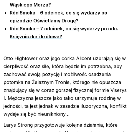
Wąskiego Morza?
Ród Smoka – 6 odcinek, co się wydarzy po
epizodzie Oświetlamy Drogę?
Ród Smoka – 7 odcinek, co się wydarzy po odc.
Księżniczka i królowa?
Otto Hightower oraz jego córka Alicent uzbrajają się w
cierpliwość oraz siłę, która będzie im potrzebna, aby
zachować swoją pozycję i możliwość osadzenia
potomka na Żelaznym Tronie, którego nie opuszcza
znajdujący się w coraz gorszej fizycznej formie Viserys
I. Mężczyzna jeszcze jako tako utrzymuje rodzinę w
jedności, ta jest jednak w zasadzie iluzoryczna, konflikt
wydaje się być nieunikniony…
Larys Strong przygotowuje kolejne działania, które