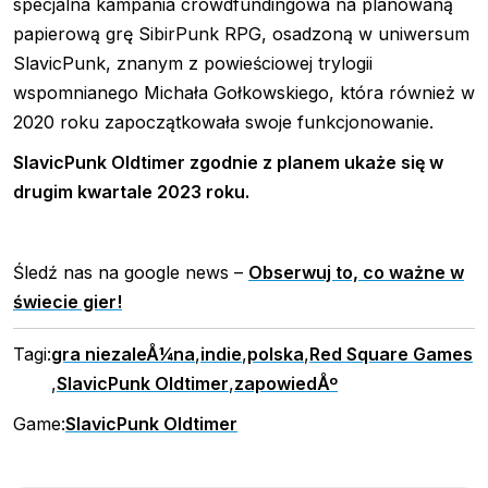
specjalna kampania crowdfundingowa na planowaną
papierową grę SibirPunk RPG, osadzoną w uniwersum
SlavicPunk, znanym z powieściowej trylogii
wspomnianego Michała Gołkowskiego, która również w
2020 roku zapoczątkowała swoje funkcjonowanie.
SlavicPunk Oldtimer zgodnie z planem ukaże się w
drugim kwartale 2023 roku.
Śledź nas na google news –
Obserwuj to, co ważne w
świecie gier!
Tagi:
gra niezaleÅ¼na
,
indie
,
polska
,
Red Square Games
,
SlavicPunk Oldtimer
,
zapowiedÅº
Game:
SlavicPunk Oldtimer