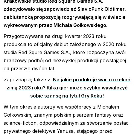
Krakowskie studio
Red Square Games S.A.
zdecydowało się zapowiedzieć SlavicPunk Oldtimer,
debiutancką propozycję rozgrywającą się w świecie
wykreowanym przez Michała Gołkowskiego.
Przygotowywana na drugi kwartał 2023 roku
produkcja to oficjalny debiut założonego w 2020 roku
studia Red Squre Games S.A., które rozpoczyna swój
branżowy podbój od niezwykłej produkcji powstającej
od przeszło dwóch lat.
Zapoznaj się także z:
Na jakie produkcje warto czekać
zimą 2023 roku? Kilka gier może szybko wywalczyć
sobie szansę na tytuł Gry Roku!
W tym okresie autorzy we współpracy z Michałem
Gołkowskim, znanym polskim pisarzem fantasy oraz
science-fiction, odpowiedzialnym za stworzenie postaci
prywatnego detektywa Yanusa, stającego przed