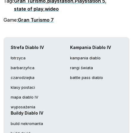
Tagi:
Gran Turismo
,
playstation
,
Playstation 5
,
state of play
,
wideo
Game:
Gran Turismo 7
Strefa Diablo IV
Kampania Diablo IV
łotrzyca
kampania diablo
barbarzyńca
rangi świata
czarodziejka
battle pass diablo
klasy postaci
mapa diablo IV
wyposażenia
Buildy Diablo IV
build nekromanta