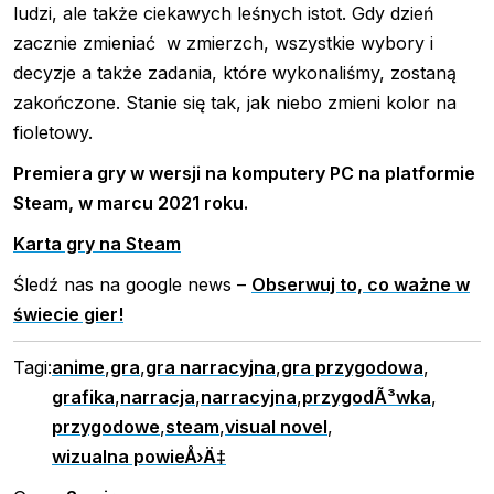
ludzi, ale także ciekawych leśnych istot. Gdy dzień
zacznie zmieniać w zmierzch, wszystkie wybory i
decyzje a także zadania, które wykonaliśmy, zostaną
zakończone. Stanie się tak, jak niebo zmieni kolor na
fioletowy.
Premiera gry w wersji na komputery PC na platformie
Steam, w marcu 2021 roku.
Karta gry na Steam
Śledź nas na google news –
Obserwuj to, co ważne w
świecie gier!
Tagi:
anime
,
gra
,
gra narracyjna
,
gra przygodowa
,
grafika
,
narracja
,
narracyjna
,
przygodÃ³wka
,
przygodowe
,
steam
,
visual novel
,
wizualna powieÅ›Ä‡