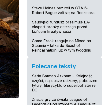
Steve Haines bez roli w GTA 6:
Robert Bogue żali się na Rockstara
Saudyjski fundusz przejmuje EA:
ekspert branży ostrzega przed
końcem kreatywności
Game Freak reaguje na Mixed na
Steamie – łatka do Beast of
Reincarnation już w tym tygodniu
Polecane teksty
Seria Batman Arkham – Kolejność
części, najlepsze odsłony, poboczne
tytuły, filarycyklu o superbohaterze
DC
Znacie gry ze świata League of
Legends? Pod szyldem A League of