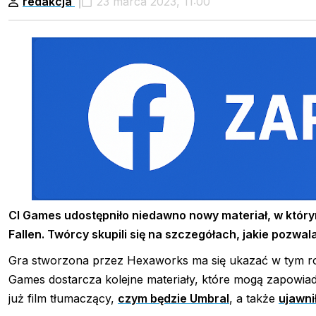
redakcja
23 marca 2023, 11:00
CI Games udostępniło niedawno nowy materiał, w którym
Fallen. Twórcy skupili się na szczegółach, jakie pozwal
Gra stworzona przez Hexaworks ma się ukazać w tym rok
Games dostarcza kolejne materiały, które mogą zapowiad
już film tłumaczący,
czym będzie Umbral
, a także
ujawnił