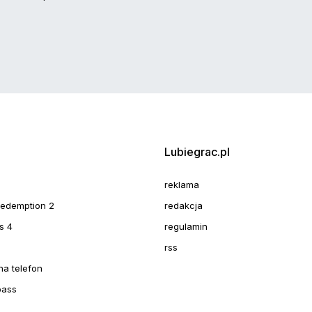
Lubiegrac.pl
reklama
redemption 2
redakcja
s 4
regulamin
rss
na telefon
pass