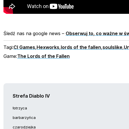
Śledź nas na google news –
Obserwuj to, co ważne w św
Tagi:
CI Games
,
Hexworks
,
lords of the fallen
,
soulslike
,
Un
Game:
The Lords of the Fallen
Strefa Diablo IV
łotrzyca
barbarzyńca
czarodziejka