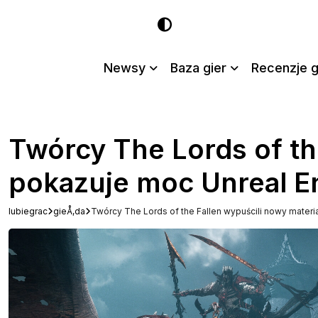
Newsy
Baza gier
Recenzje g
Twórcy The Lords of the
pokazuje moc Unreal E
lubiegrac
gieÅ‚da
Twórcy The Lords of the Fallen wypuścili nowy materia