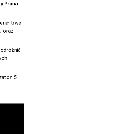
ny Prima
riał trwa
u oraz
 odróżnić
ych
tation 5