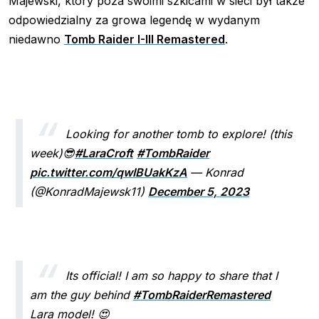
Majewski, który poza swoimi szkicami w sieci był także
odpowiedzialny za growa legendę w wydanym
niedawno
Tomb Raider I-III Remastered
.
Looking for another tomb to explore! (this
week)😎
#LaraCroft
#TombRaider
pic.twitter.com/qwIBUakKzA
— Konrad
(@KonradMajewsk11)
December 5, 2023
Its official! I am so happy to share that I
am the guy behind
#TombRaiderRemastered
Lara model! 😍