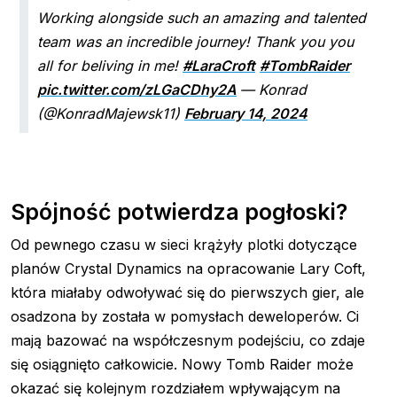
Working alongside such an amazing and talented
team was an incredible journey! Thank you you
all for beliving in me!
#LaraCroft
#TombRaider
pic.twitter.com/zLGaCDhy2A
— Konrad
(@KonradMajewsk11)
February 14, 2024
Spójność potwierdza pogłoski?
Od pewnego czasu w sieci krążyły plotki dotyczące
planów Crystal Dynamics na opracowanie Lary Coft,
która miałaby odwoływać się do pierwszych gier, ale
osadzona by została w pomysłach deweloperów. Ci
mają bazować na współczesnym podejściu, co zdaje
się osiągnięto całkowicie. Nowy Tomb Raider może
okazać się kolejnym rozdziałem wpływającym na