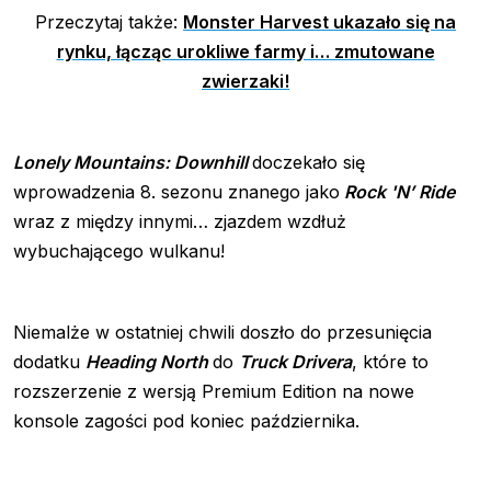
Przeczytaj także:
Monster Harvest ukazało się na
rynku, łącząc urokliwe farmy i… zmutowane
zwierzaki!
Lonely Mountains: Downhill
doczekało się
wprowadzenia 8. sezonu znanego jako
Rock 'N’ Ride
wraz z między innymi… zjazdem wzdłuż
wybuchającego wulkanu!
Niemalże w ostatniej chwili doszło do przesunięcia
dodatku
Heading North
do
Truck Drivera
, które to
rozszerzenie z wersją Premium Edition na nowe
konsole zagości pod koniec października.