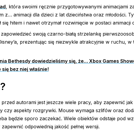
ad
, która swoimi ręcznie przygotowywanymi animacjami z
z… animacji dla dzieci z lat dzieciństwa oraz młodości. Ty
ę hitem i nawet otrzymał rozwinięcie w postaci animacji o
 zapowiedzieć swoją czarno-białą strzelankę pierwszoos
isney’a, prezentując się niezwykle atrakcyjnie w ruchu, w 
enia Bethesdy dowiedzieliśmy się, że… Xbox Games Sho
 się bez niej właśnie!
e?
przed autorami jest jeszcze wiele pracy, aby zapewnić jak
ty czy aspekty rozgrywki. Mouse wymaga szlifów oraz do
eba będzie sporo zaczekać. Wiele obiektów odstaje pod w
 zapewnić odpowiednią jakość pełnej wersji.