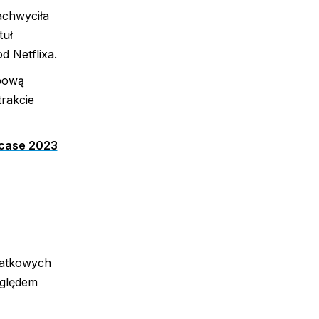
achwyciła
tuł
d Netflixa.
obową
trakcie
wcase 2023
datkowych
zględem