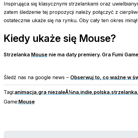
Inspirująca się klasycznymi strzelankami oraz uwielbian
zatem śledzenie tej propozycji należy połączyć z cierpl
ostatecznie ukaże się na rynku. Oby cały ten okres miną
Kiedy ukaże się Mouse?
Strzelanka
Mouse
nie ma daty premiery. Gra Fumi Gam
Śledź nas na google news –
Obserwuj to, co ważne w św
Tagi:
animacja
,
gra niezaleÅ¼na
,
indie
,
polska
,
strzelanka
Game:
Mouse