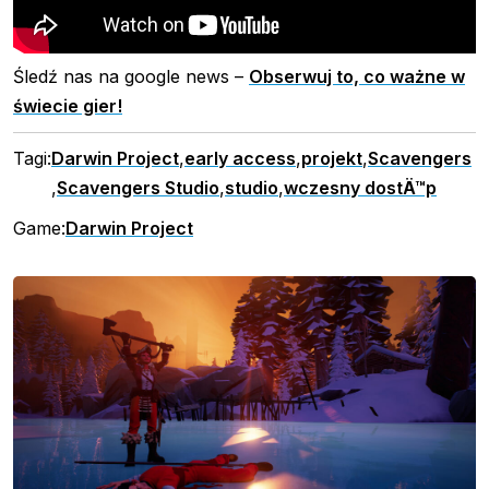
Śledź nas na google news –
Obserwuj to, co ważne w
świecie gier!
Tagi:
Darwin Project
,
early access
,
projekt
,
Scavengers
,
Scavengers Studio
,
studio
,
wczesny dostÄ™p
Game:
Darwin Project