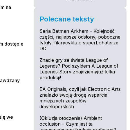
em na
Polecane teksty
Seria Batman Arkham – Kolejność
części, najlepsze odsłony, poboczne
tytuły, filarycyklu o superbohaterze
ym dostępie
DC
Znacie gry ze świata League of
Legends? Pod szyldem A League of
Legends Story znajdziemyjuż kilka
produkcji!
prawdzany
EA Originals, czyli jak Electronic Arts
znalazło swoją drogę wsparcia
mniejszych zespołów
deweloperskich
się we
(Okluzja otoczenia) Ambient
occlusion – Czym jest ta
zaawansowana funkcja graficzna?