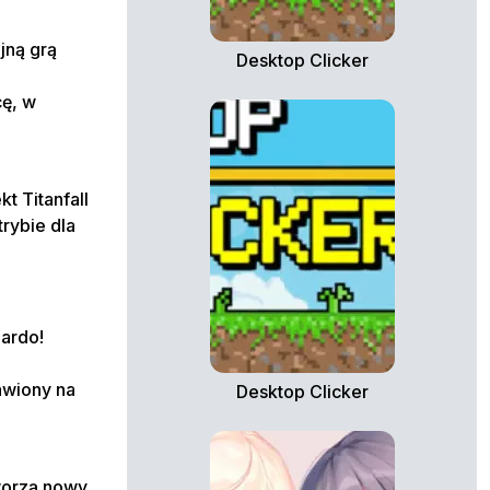
jną grą
Desktop Clicker
cę, w
t Titanfall
rybie dla
nardo!
awiony na
Desktop Clicker
worzą nowy