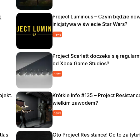
ą
Project Luminous – Czym będzie no
inicjatywa w świecie Star Wars?
news
d
Project Scarlett doczeka się regular
od Xbox Game Studios?
news
jekt.
Krótkie Info #135 – Project Resistanc
wielkim zawodem?
news
tlas
Oto Project Resistance! Co to za tytu