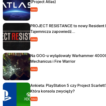
(Project Atlas)
news
PROJECT RESISTANCE to nowy Resident E
Tajemnicza zapowiedź…
news
Na GOG-u wylądowały Warhammer 4000
Mechanicus i Fire Warrior
news
Ankieta: PlayStation 5 czy Project Scarlett
Która konsola zwycięży?
news