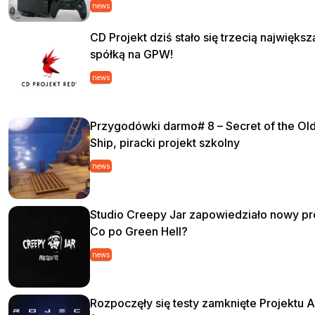
news
CD Projekt dziś stało się trzecią największ
spółką na GPW!
news
Przygodówki darmo# 8 – Secret of the Ol
Ship, piracki projekt szkolny
news
Studio Creepy Jar zapowiedziało nowy pro
Co po Green Hell?
news
Rozpoczęły się testy zamknięte Projektu A