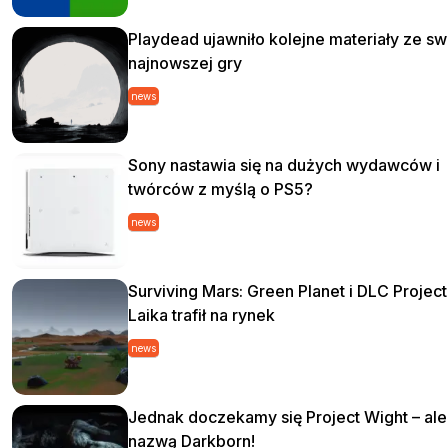
Playdead ujawniło kolejne materiały ze sw
najnowszej gry
news
Sony nastawia się na dużych wydawców i
twórców z myślą o PS5?
news
Surviving Mars: Green Planet i DLC Project
Laika trafił na rynek
news
Jednak doczekamy się Project Wight – al
nazwą Darkborn!