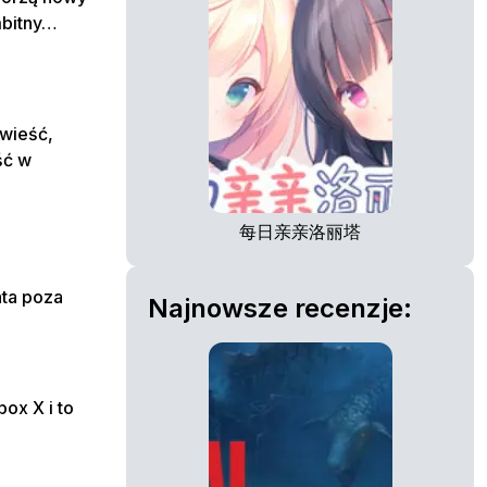
mbitny…
wieść,
ść w
每日亲亲洛丽塔
nta poza
Najnowsze recenzje:
ox X i to