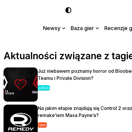
Newsy
Baza gier
Recenzje g
Aktualności związane z tagi
Już niebawem poznamy horror od Bloobe
Teamu i Private Division?
gieÅ‚da
Na jakim etapie znajdują się Control 2 ora
remake’iem Maxa Payne’a?
news