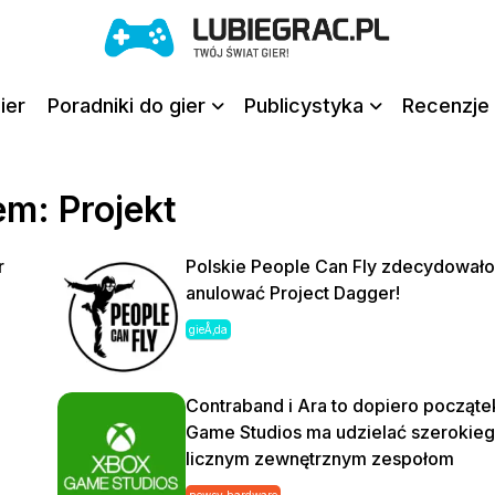
ier
Poradniki do gier
Publicystyka
Recenzje 
em: Projekt
r
Polskie People Can Fly zdecydowało
anulować Project Dagger!
gieÅ‚da
z
Contraband i Ara to dopiero począt
Game Studios ma udzielać szerokieg
licznym zewnętrznym zespołom