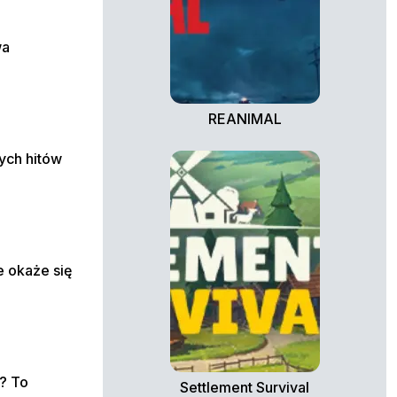
wa
REANIMAL
nych hitów
e okaże się
ł? To
Settlement Survival