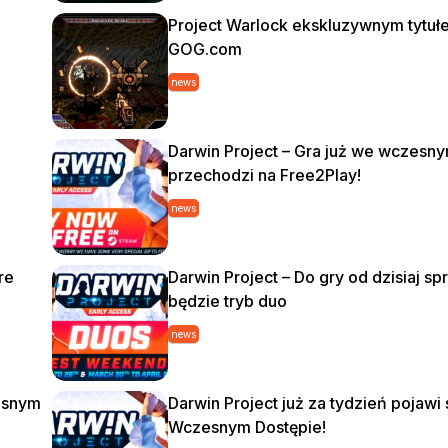
Project Warlock ekskluzywnym tytuł
GOG.com
news
Darwin Project – Gra już we wczesn
przechodzi na Free2Play!
news
re
Darwin Project – Do gry od dzisiaj s
będzie tryb duo
news
zesnym
Darwin Project już za tydzień pojawi 
Wczesnym Dostępie!