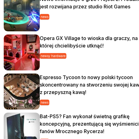
jest rozwijana przez studio Riot Games
news
Opera GX Village to wioska dla graczy, na
której chcielibyście utknąć!
newsy hardware
Espresso Tycoon to nowy polski tycoon
skoncentrowany na stworzeniu swojej kaw
z przepyszną kawą!
news
Bat-PS5? Fan wykonał świetną grafikę
koncepcyjną, prezentującą się wyśmienici
fanów Mrocznego Rycerza!