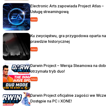
Electronic Arts zapowiada Project Atlas –
Usługę streamingową
news
Ku zwycięstwu, gra przygodowa oparta na
prawdzie historycznej
news
Darwin Project – Wersja Steamowa na dob
otrzymała tryb duo!
news
Darwin Project oficjalnie zagości we Wc
Dostępie na PC i XONE!