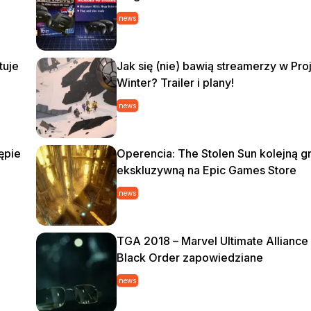
news
tuje
Jak się (nie) bawią streamerzy w Pro
Winter? Trailer i plany!
news
ępie
Operencia: The Stolen Sun kolejną g
ekskluzywną na Epic Games Store
news
TGA 2018 – Marvel Ultimate Alliance
Black Order zapowiedziane
news