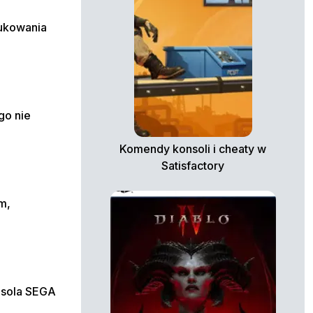
dukowania
go nie
Komendy konsoli i cheaty w
Satisfactory
m,
nsola SEGA