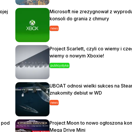
ojej
Microsoft nie zrezygnował z wypro
konsoli do grania z chmury
news
Project Scarlett, czyli co wiemy i cze
wiemy o nowym Xboxie!
publicystyka
UBOAT odnosi wielki sukces na Stea
znakomity debiut w WD
news
e pod
Project Moon to nowo ogłoszona ko
Mega Drive Mini