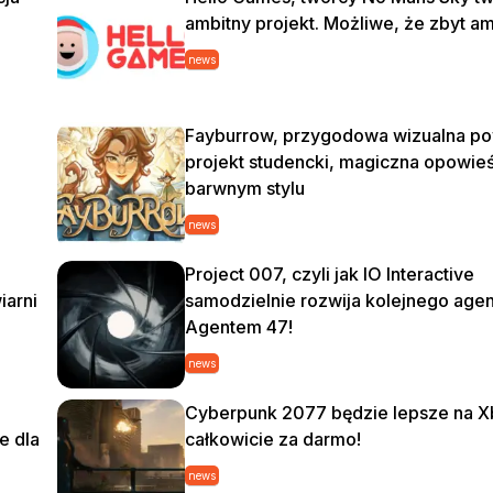
ambitny projekt. Możliwe, że zbyt a
news
Fayburrow, przygodowa wizualna po
projekt studencki, magiczna opowie
barwnym stylu
news
Project 007, czyli jak IO Interactive
iarni
samodzielnie rozwija kolejnego age
Agentem 47!
news
Cyberpunk 2077 będzie lepsze na Xb
e dla
całkowicie za darmo!
news