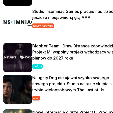
Studio Insomniac Games pracuje nad trzec
jeszcze nieujawnioną grą AAA!
newsy hardware
Bloober Team i Draw Distance zapowiedzi
Projekt M, wspólny projekt wchodzący w 
planów do 2027 roku
gieÅ‚da
Naughty Dog nie ujawni szybko swojego
nowego projektu. Studio na razie skupia si
trybie wieloosobowym The Last of Us
news
Nowe informacje o grze Project L! Produk