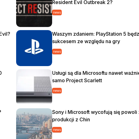
Resident Evil Outbreak 2?
news
vil?
Waszym zdaniem: PlayStation 5 będz
sukcesem ze względu na gry
news
0
Usługi są dla Microsoftu nawet ważni
samo Project Scarlett
news
?
Sony i Microsoft wycofują się powoli 
produkcji z Chin
news