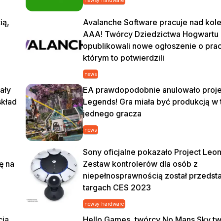
newsy hardware
ią,
Avalanche Software pracuje nad kole
AAA! Twórcy Dziedzictwa Hogwartu
opublikowali nowe ogłoszenie o pra
którym to potwierdzili
news
ały
EA prawdopodobnie anulowało projek
skład
Legends! Gra miała być produkcją w t
jednego gracza
news
Sony oficjalne pokazało Project Leo
ę na
Zestaw kontrolerów dla osób z
niepełnosprawnością został przedst
targach CES 2023
newsy hardware
cja
Hello Games, twórcy No Mans Sky t