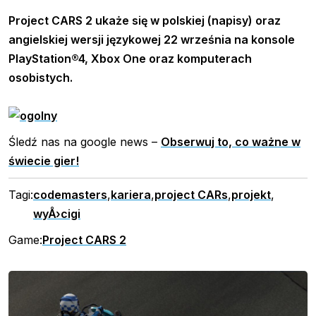
Project CARS 2 ukaże się w polskiej (napisy) oraz
angielskiej wersji językowej 22 września na konsole
PlayStation®4, Xbox One oraz komputerach
osobistych.
Śledź nas na google news –
Obserwuj to, co ważne w
świecie gier!
Tagi:
codemasters
,
kariera
,
project CARs
,
projekt
,
wyÅ›cigi
Game:
Project CARS 2