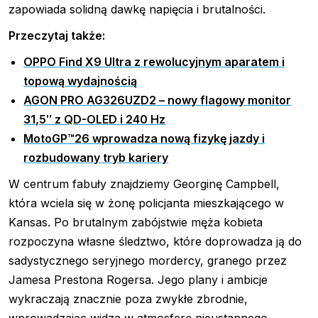
zapowiada solidną dawkę napięcia i brutalności.
Przeczytaj także:
OPPO Find X9 Ultra z rewolucyjnym aparatem i
topową wydajnością
AGON PRO AG326UZD2 – nowy flagowy monitor
31,5″ z QD-OLED i 240 Hz
MotoGP™26 wprowadza nową fizykę jazdy i
rozbudowany tryb kariery
W centrum fabuły znajdziemy Georginę Campbell,
która wciela się w żonę policjanta mieszkającego w
Kansas. Po brutalnym zabójstwie męża kobieta
rozpoczyna własne śledztwo, które doprowadza ją do
sadystycznego seryjnego mordercy, granego przez
Jamesa Prestona Rogersa. Jego plany i ambicje
wykraczają znacznie poza zwykłe zbrodnie,
wprowadzając widza w atmosferę nieustannego