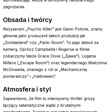
zagrożenia.
Obsada i twórcy
Reżyserem „Psycho Killer” jest Gavin Polone, znany
głównie jako producent takich produkcji jak
„Zombieland” czy „Panic Room”. To jego debiut za
kamerą. Oprócz Campbella i Rogersa w filmie
zobaczymy także Grace Dove („Zjawa”), Logana
Millera („Escape Room”) oraz legendarnego Malcolma
McDowella, znanego z ról w „Mechanicznej
pomarańczy” i „Halloween”.
Atmosfera i styl
Zapewniono, że film to intensywny thriller grozy
łączący satanistyczne wątki z brutalnymi
morderstwami. Zwiastun jest pełen niepokojących