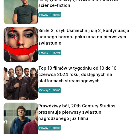
science-fiction
newsy filmowe
Smile 2, czyli Uśmiechnij się 2, kontynuacja
udanego horroru pokazana na pierwszym
zwiastunie
newsy filmowe
Top 10 filmów w tygodniu od 10 do 16
czerwca 2024 roku, dostępnych na
platformach streamingowych
newsy filmowe
Prawdziwy ból, 20th Century Studios
prezentuje pierwszy zwiastun
nagrodzonego już filmu
newsy filmowe