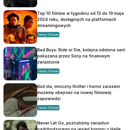
Top 10 filmów w tygodniu od 13 do 19 maja
2024 roku, dostępnych na platformach
streamingowych
newsy filmowe
Bad Boys: Ride or Die, kolejna odsłona serii
pokazana przez Sony na finałowym
zwiastunie
newsy filmowe
Kod zła, mroczny thriller i horror zarazem
możemy obejrzeć na nowej filmowej
zapowiedzi
newsy filmowe
Never Let Go, poznaliśmy zwiastun
nadchodzącego na jesień horroru z Halle