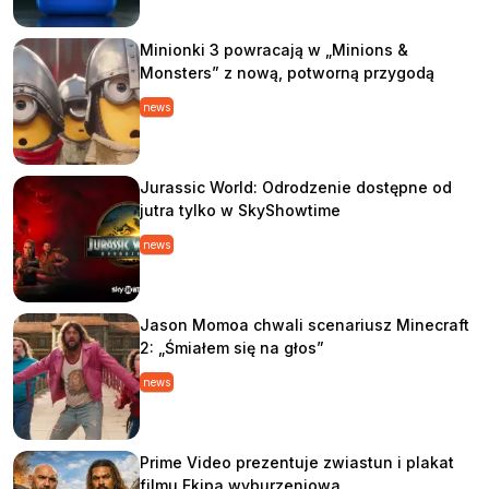
Minionki 3 powracają w „Minions &
Monsters” z nową, potworną przygodą
news
Jurassic World: Odrodzenie dostępne od
jutra tylko w SkyShowtime
news
Jason Momoa chwali scenariusz Minecraft
2: „Śmiałem się na głos”
news
Prime Video prezentuje zwiastun i plakat
filmu Ekipa wyburzeniowa