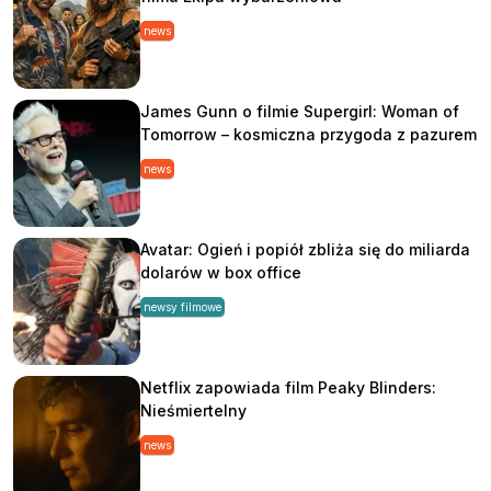
news
James Gunn o filmie Supergirl: Woman of
Tomorrow – kosmiczna przygoda z pazurem
news
Avatar: Ogień i popiół zbliża się do miliarda
dolarów w box office
newsy filmowe
Netflix zapowiada film Peaky Blinders:
Nieśmiertelny
news