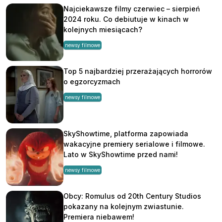
Najciekawsze filmy czerwiec – sierpień
2024 roku. Co debiutuje w kinach w
kolejnych miesiącach?
newsy filmowe
Top 5 najbardziej przerażających horrorów
o egzorcyzmach
newsy filmowe
SkyShowtime, platforma zapowiada
wakacyjne premiery serialowe i filmowe.
Lato w SkyShowtime przed nami!
newsy filmowe
Obcy: Romulus od 20th Century Studios
pokazany na kolejnym zwiastunie.
Premiera niebawem!