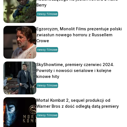
Berry
newsy filmowe
Egzorcyzm, Monolit Films prezentuje polski
zwiastun nowego horroru z Russellem
Crowe
newsy filmowe
SkyShowtime, premiery czerwiec 2024.
Powroty i nowości serialowe i kolejne
kinowe hity
newsy filmowe
Mortal Kombat 2, sequel produkcji od
Warner Bros z dość odległą datą premiery
newsy filmowe