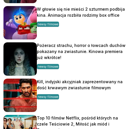
W głowie się nie mieści 2 szturmem podbija
kina. Animacja rozbiła rodzimy box office
newsy filmowe
Pożeracz strachu, horror o łowcach duchów
pokazany na zwiastunie. Kinowa premiera
już wkrótce!
newsy filmowe
Kill, indyjski akcyjniak zaprezentowany na
dość krwawym zwiastunie filmowym
newsy filmowe
Top 10 filmów Netflix, pośród których na
czele Teściowie 2, Miłość jak miód i