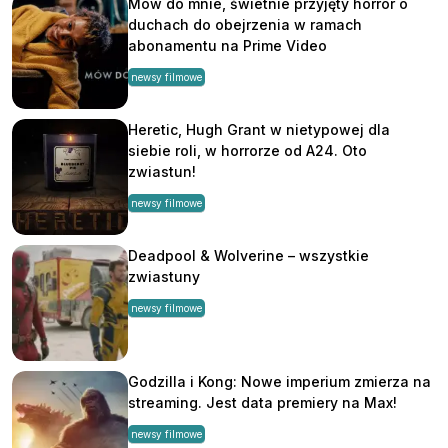
Mów do mnie, świetnie przyjęty horror o
duchach do obejrzenia w ramach
abonamentu na Prime Video
newsy filmowe
Heretic, Hugh Grant w nietypowej dla
siebie roli, w horrorze od A24. Oto
zwiastun!
newsy filmowe
Deadpool & Wolverine – wszystkie
zwiastuny
newsy filmowe
Godzilla i Kong: Nowe imperium zmierza na
streaming. Jest data premiery na Max!
newsy filmowe