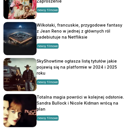
Zaproszenie
newsy filmowe
Wilkołaki, francuskie, przygodowe fantasy
z Jean Reno w jednej z głównych ról
zadebiutuje na Netfliksie
newsy filmowe
SkyShowtime ogłasza listę tytułów jakie
pojawią się na platformie w 2024 i 2025
roku
newsy filmowe
Totalna magia powróci w kolejnej odsłonie.
Sandra Bullock i Nicole Kidman wrócą na
plan
newsy filmowe