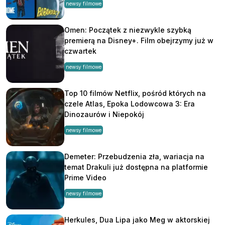
newsy filmowe
Omen: Początek z niezwykle szybką
premierą na Disney+. Film obejrzymy już w
czwartek
newsy filmowe
Top 10 filmów Netflix, pośród których na
czele Atlas, Epoka Lodowcowa 3: Era
Dinozaurów i Niepokój
newsy filmowe
Demeter: Przebudzenia zła, wariacja na
temat Drakuli już dostępna na platformie
Prime Video
newsy filmowe
Herkules, Dua Lipa jako Meg w aktorskiej