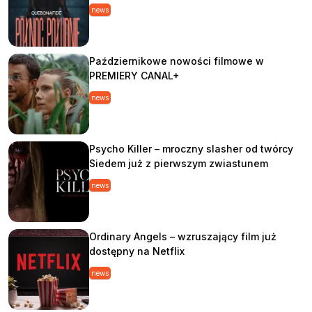
news
Październikowe nowości filmowe w
PREMIERY CANAL+
news
Psycho Killer – mroczny slasher od twórcy
Siedem już z pierwszym zwiastunem
news
Ordinary Angels – wzruszający film już
dostępny na Netflix
news