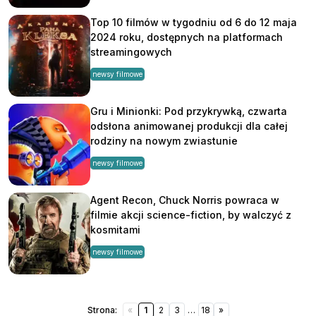
Top 10 filmów w tygodniu od 6 do 12 maja
2024 roku, dostępnych na platformach
streamingowych
newsy filmowe
Gru i Minionki: Pod przykrywką, czwarta
odsłona animowanej produkcji dla całej
rodziny na nowym zwiastunie
newsy filmowe
Agent Recon, Chuck Norris powraca w
filmie akcji science-fiction, by walczyć z
kosmitami
newsy filmowe
Strona:
«
1
2
3
…
18
»