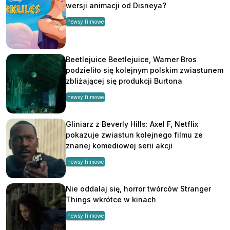
wersji animacji od Disneya?
newsy filmowe
Beetlejuice Beetlejuice, Warner Bros
podzieliło się kolejnym polskim zwiastunem
zbliżającej się produkcji Burtona
newsy filmowe
Gliniarz z Beverly Hills: Axel F, Netflix
pokazuje zwiastun kolejnego filmu ze
znanej komediowej serii akcji
newsy filmowe
Nie oddalaj się, horror twórców Stranger
Things wkrótce w kinach
newsy filmowe