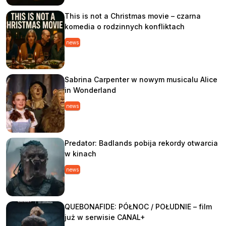
This is not a Christmas movie – czarna
komedia o rodzinnych konfliktach
news
Sabrina Carpenter w nowym musicalu Alice
in Wonderland
news
Predator: Badlands pobija rekordy otwarcia
w kinach
news
QUEBONAFIDE: PÓŁNOC / POŁUDNIE – film
już w serwisie CANAL+