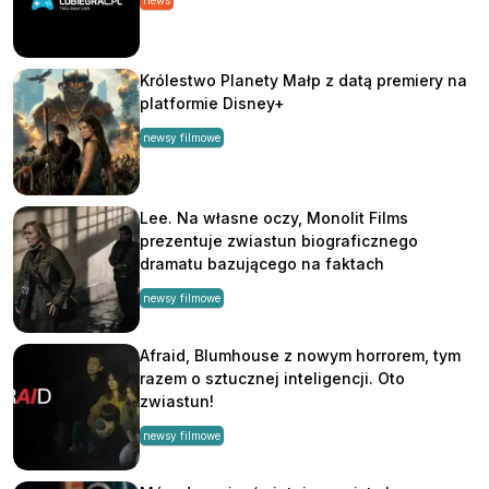
news
Królestwo Planety Małp z datą premiery na
platformie Disney+
newsy filmowe
Lee. Na własne oczy, Monolit Films
prezentuje zwiastun biograficznego
dramatu bazującego na faktach
newsy filmowe
Afraid, Blumhouse z nowym horrorem, tym
razem o sztucznej inteligencji. Oto
zwiastun!
newsy filmowe