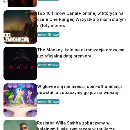
Top 10 filmów Canal+ online, w których na
czele One Ranger, Wszystko o moim starym
i Złoty interes
newsy filmowe
The Monkey, kolejna ekranizacja grozy ma
już oficjalną datę premiery
newsy filmowe
W głowie się nie mieści, spin-off animacji
powstał, a zobaczymy go już na wiosnę
newsy filmowe
Resistor, Willa Smitha zobaczymy w
kolejnym filmie, tym razem w thrillerze