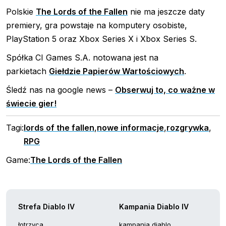
Polskie
The Lords of the Fallen
nie ma jeszcze daty
premiery, gra powstaje na komputery osobiste,
PlayStation 5 oraz Xbox Series X i Xbox Series S.
Spółka CI Games S.A. notowana jest na
parkietach
Giełdzie Papierów Wartościowych
.
Śledź nas na google news –
Obserwuj to, co ważne w
świecie gier!
Tagi:
lords of the fallen
,
nowe informacje
,
rozgrywka
,
RPG
Game:
The Lords of the Fallen
Strefa Diablo IV
Kampania Diablo IV
łotrzyca
kampania diablo