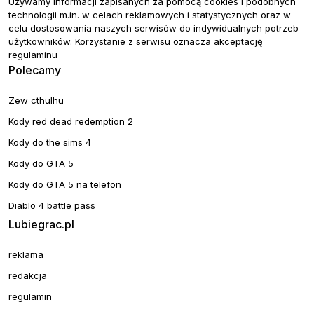
Używamy informacji zapisanych za pomocą cookies i podobnych
technologii m.in. w celach reklamowych i statystycznych oraz w
celu dostosowania naszych serwisów do indywidualnych potrzeb
użytkowników. Korzystanie z serwisu oznacza akceptację
regulaminu
Polecamy
Zew cthulhu
Kody red dead redemption 2
Kody do the sims 4
Kody do GTA 5
Kody do GTA 5 na telefon
Diablo 4 battle pass
Lubiegrac.pl
reklama
redakcja
regulamin