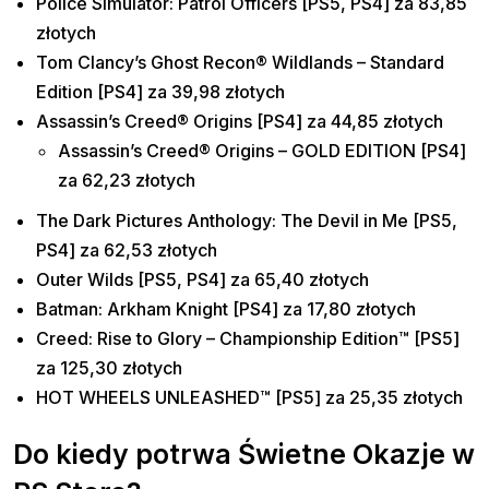
Police Simulator: Patrol Officers [PS5, PS4] za 83,85
złotych
Tom Clancy’s Ghost Recon® Wildlands – Standard
Edition [PS4] za 39,98 złotych
Assassin’s Creed® Origins [PS4] za 44,85 złotych
Assassin’s Creed® Origins – GOLD EDITION [PS4]
za 62,23 złotych
The Dark Pictures Anthology: The Devil in Me [PS5,
PS4] za 62,53 złotych
Outer Wilds [PS5, PS4] za 65,40 złotych
Batman: Arkham Knight [PS4] za 17,80 złotych
Creed: Rise to Glory – Championship Edition™ [PS5]
za 125,30 złotych
HOT WHEELS UNLEASHED™ [PS5] za 25,35 złotych
Do kiedy potrwa Świetne Okazje w