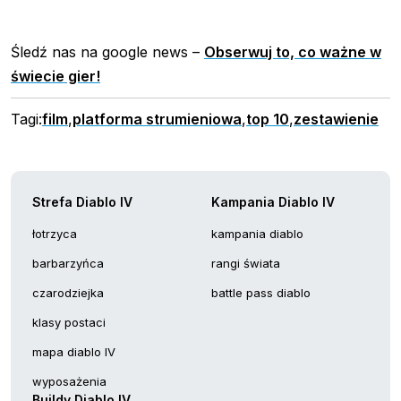
Śledź nas na google news –
Obserwuj to, co ważne w
świecie gier!
Tagi:
film
,
platforma strumieniowa
,
top 10
,
zestawienie
Strefa Diablo IV
Kampania Diablo IV
łotrzyca
kampania diablo
barbarzyńca
rangi świata
czarodziejka
battle pass diablo
klasy postaci
mapa diablo IV
wyposażenia
Buildy Diablo IV