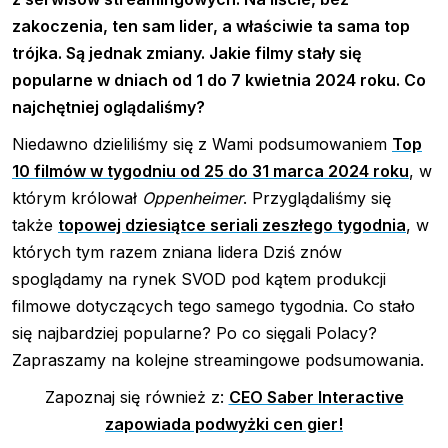
zakoczenia, ten sam lider, a właściwie ta sama top
trójka. Są jednak zmiany. Jakie filmy stały się
popularne w dniach od 1 do 7 kwietnia 2024 roku. Co
najchętniej oglądaliśmy?
Niedawno dzieliliśmy się z Wami podsumowaniem
Top
10 filmów w tygodniu od 25 do 31 marca 2024 roku
, w
którym królował
Oppenheimer
. Przyglądaliśmy się
także
topowej dziesiątce seriali zeszłego tygodnia
, w
których tym razem zniana lidera Dziś znów
spoglądamy na rynek SVOD pod kątem produkcji
filmowe dotyczących tego samego tygodnia. Co stało
się najbardziej popularne? Po co sięgali Polacy?
Zapraszamy na kolejne streamingowe podsumowania.
Zapoznaj się również z:
CEO Saber Interactive
zapowiada podwyżki cen gier!