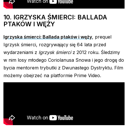
10. IGRZYSKA ŚMIERCI: BALLADA
PTAKÓW I WĘŻY
Igrzyska śmierci: Ballada ptaków i węży
, prequel
Igrzysk śmierci, rozgrywający się 64 lata przed
wydarzeniami z
Igrzysk śmierci
z 2012 roku. Śledzimy
w nim losy młodego Coriolanusa Snowa i jego drogę do
bycia mentorem trybutki z Dwunastego Dystryktu. Film
możemy obejrzeć na platformie Prime Video.