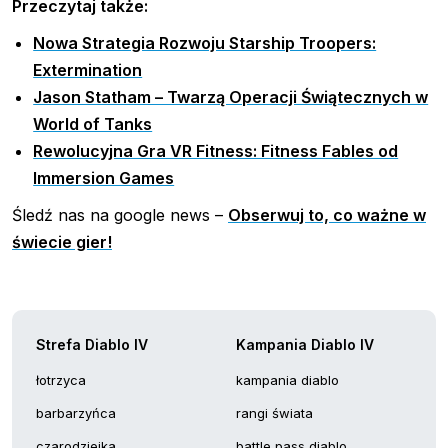
Przeczytaj także:
Nowa Strategia Rozwoju Starship Troopers:
Extermination
Jason Statham – Twarzą Operacji Świątecznych w
World of Tanks
Rewolucyjna Gra VR Fitness: Fitness Fables od
Immersion Games
Śledź nas na google news –
Obserwuj to, co ważne w
świecie gier!
Strefa Diablo IV
Kampania Diablo IV
łotrzyca
kampania diablo
barbarzyńca
rangi świata
czarodziejka
battle pass diablo