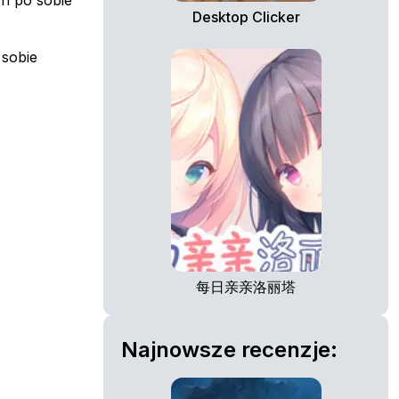
h po sobie
Desktop Clicker
 sobie
每日亲亲洛丽塔
Najnowsze recenzje: