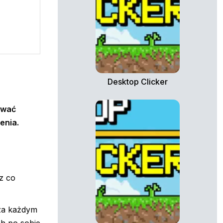
Desktop Clicker
ować
enia.
z co
 za każdym