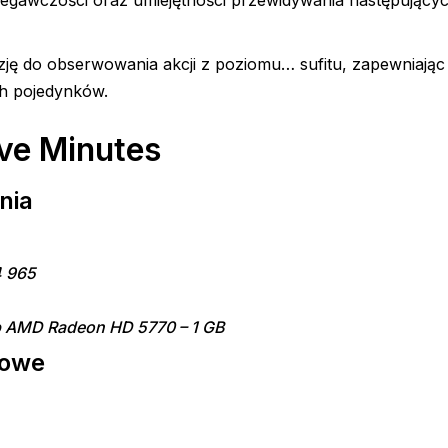
egawczości oraz umiejętności przewidywania następującyc
ję do obserwowania akcji z poziomu… sufitu, zapewniając
h pojedynków.
ve Minutes
nia
4 965
ub AMD Radeon HD 5770 – 1 GB
mowe