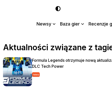
Newsy
Baza gier
Recenzje g
Aktualności związane z tag
Formula Legends otrzymuje nową aktualiza
DLC Tech Power
news