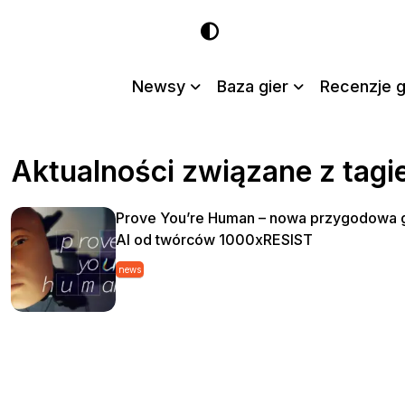
Newsy
Baza gier
Recenzje g
Aktualności związane z tag
Prove You’re Human – nowa przygodowa 
AI od twórców 1000xRESIST
news