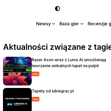
Newsy
Baza gier
Recenzje g
Aktualności związane z tagi
Razer Axon wraz z Luma AI umożliwiają
tworzenie unikalnych tapet na pulpit
news
Tapety od lubiegrac.pl
news