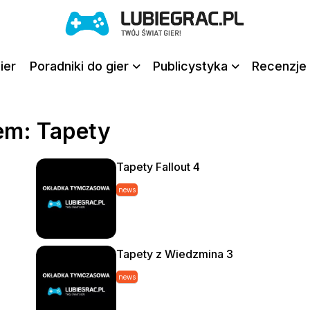
ier
Poradniki do gier
Publicystyka
Recenzje 
em: Tapety
Tapety Fallout 4
news
Tapety z Wiedzmina 3
news