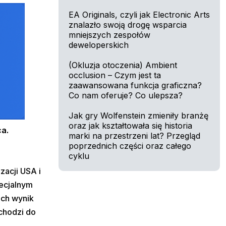
EA Originals, czyli jak Electronic Arts
znalazło swoją drogę wsparcia
mniejszych zespołów
deweloperskich
(Okluzja otoczenia) Ambient
occlusion – Czym jest ta
zaawansowana funkcja graficzna?
Co nam oferuje? Co ulepsza?
Jak gry Wolfenstein zmieniły branżę
oraz jak kształtowała się historia
ca.
marki na przestrzeni lat? Przegląd
poprzednich części oraz całego
cyklu
zacji USA i
pecjalnym
ach wynik
echodzi do