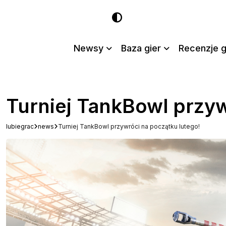
Newsy
Baza gier
Recenzje g
Turniej TankBowl przyw
lubiegrac
news
Turniej TankBowl przywróci na początku lutego!