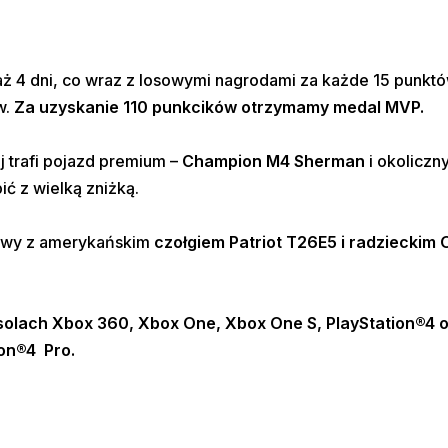
 aż 4 dni, co wraz z losowymi nagrodami za każde 15 punk
w.
Za uzyskanie 110 punkcików otrzymamy medal MVP.
j trafi pojazd premium –
Champion M4 Sherman
i okoliczn
ić z wielką zniżką.
tawy z amerykańskim
czołgiem Patriot T26E5 i radzieckim 
solach Xbox 360, Xbox One, Xbox One S,
PlayStation®4
o
ion®4
Pro.