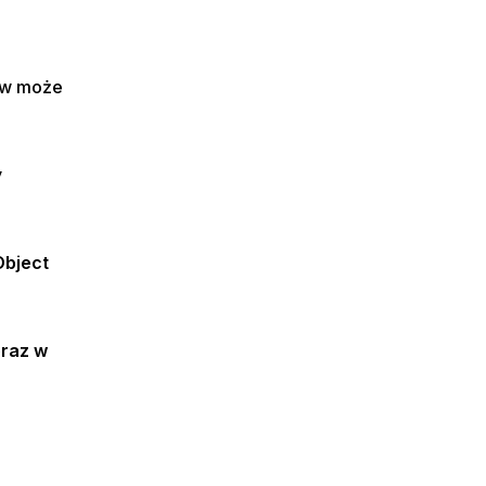
tów może
y
Object
raz w