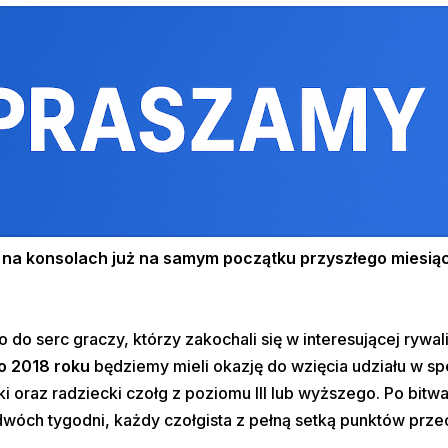
s na konsolach już na samym początku przyszłego miesią
do serc graczy, którzy zakochali się w interesującej rywali
o 2018 roku
będziemy mieli okazję do wzięcia udziału w s
raz radziecki czołg z poziomu III lub wyższego. Po bitw
u dwóch tygodni, każdy czołgista z pełną setką punktów prz