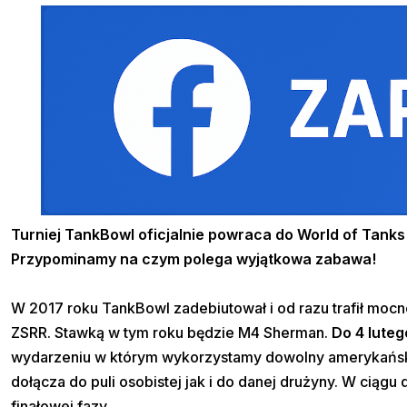
Turniej TankBowl oficjalnie powraca do World of Tank
Przypominamy na czym polega wyjątkowa zabawa!
W 2017 roku TankBowl zadebiutował i od razu trafił mocno 
ZSRR. Stawką w tym roku będzie M4 Sherman.
Do 4 luteg
wydarzeniu w którym wykorzystamy dowolny amerykański o
dołącza do puli osobistej jak i do danej drużyny. W ciąg
finałowej fazy.