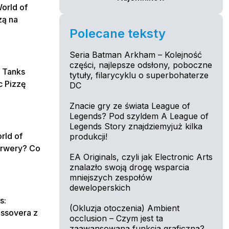
World of
zą na
Polecane teksty
Seria Batman Arkham – Kolejność
części, najlepsze odsłony, poboczne
f Tanks
tytuły, filarycyklu o superbohaterze
 Pizzę
DC
Znacie gry ze świata League of
Legends? Pod szyldem A League of
Legends Story znajdziemyjuż kilka
rld of
produkcji!
serwery? Co
EA Originals, czyli jak Electronic Arts
znalazło swoją drogę wsparcia
mniejszych zespołów
deweloperskich
s:
(Okluzja otoczenia) Ambient
ossovera z
occlusion – Czym jest ta
zaawansowana funkcja graficzna?