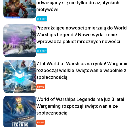
odwołujący się nie tylko do azjatyckich
motywów!
e-sport
Przerażające nowości zmierzają do World
Warships Legends! Nowe wydarzenie
wprowadza pakiet mrocznych nowości
e-sport
7 lat World of Warships na rynku! Wargam
rozpoczął wielkie świętowanie wspólnie z
społecznością
news
World of Warships Legends ma już 3 lata!
Wargaming rozpoczął świętowanie ze
społecznością!
news