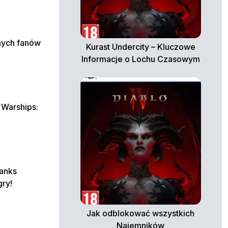
nych fanów
Kurast Undercity – Kluczowe
Informacje o Lochu Czasowym
 Warships:
anks
gry!
Jak odblokować wszystkich
Najemników