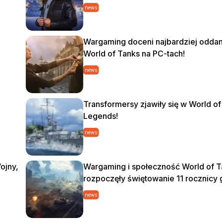
news
Wargaming doceni najbardziej odda
World of Tanks na PC-tach!
news
Transformersy zjawiły się w World of
Legends!
news
ojny,
Wargaming i społeczność World of T
rozpoczęły świętowanie 11 rocznicy 
news