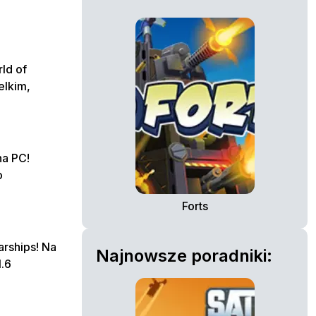
ld of
elkim,
na PC!
o
Forts
rships! Na
Najnowsze poradniki:
1.6