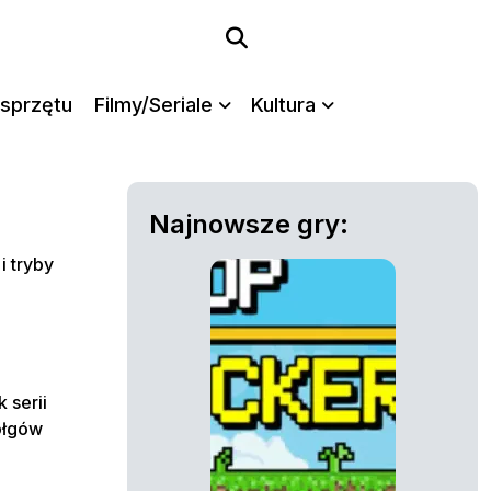
sprzętu
Filmy/Seriale
Kultura
Najnowsze gry:
i tryby
 serii
ołgów