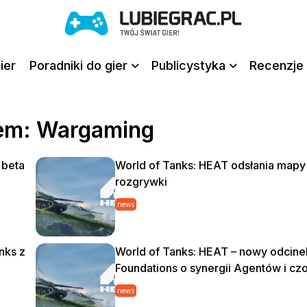
ier
Poradniki do gier
Publicystyka
Recenzje 
iem: Wargaming
 beta
World of Tanks: HEAT odsłania mapy 
rozgrywki
news
nks z
World of Tanks: HEAT – nowy odcinek
Foundations o synergii Agentów i cz
news