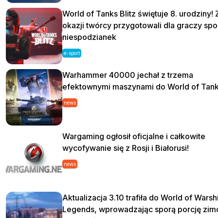
World of Tanks Blitz świętuje 8. urodziny! Z
okazji twórcy przygotowali dla graczy spo
niespodzianek
e-sport
Warhammer 40000 jechał z trzema
efektownymi maszynami do World of Tank
news
Wargaming ogłosił oficjalne i całkowite
wycofywanie się z Rosji i Białorusi!
news
Aktualizacja 3.10 trafiła do World of Warsh
Legends, wprowadzając sporą porcję zim