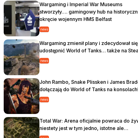
Wargaming i Imperial War Museums
stworzyły…. gamingowy hub na historycz
okręcie wojennym HMS Belfast
news
Wargaming zmienił plany i zdecydował się
udostępnić World of Tanks… także na Ste
news
John Rambo, Snake Plissken i James Bra
dołączają do World of Tanks na konsolach
news
Total War: Arena oficjalnie powraca do ży
niestety jest w tym jedno, istotne ale…