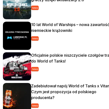
news
10 lat World of Warships – nowa zawartość
niemieckie krążowniki
news
Oficjalnie polskie niszczyciele czołgów tra
do World of Tanks!
news
Zadebiutował napój World of Tanks x Vita
Czym jest propozycja od polskiego
producenta?
news