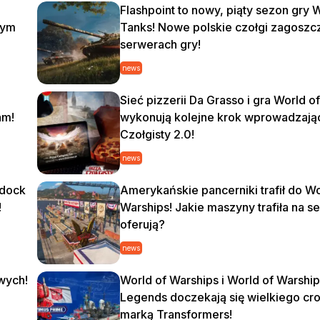
Flashpoint to nowy, piąty sezon gry 
nym
Tanks! Nowe polskie czołgi zagoszc
serwerach gry!
news
Sieć pizzerii Da Grasso i gra World o
am!
wykonują kolejne krok wprowadzając
Czołgisty 2.0!
news
ddock
Amerykańskie pancerniki trafił do Wo
!
Warships! Jakie maszyny trafiła na 
oferują?
news
wych!
World of Warships i World of Warship
Legends doczekają się wielkiego cr
marką Transformers!