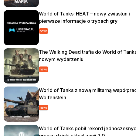
World of Tanks: HEAT – nowy zwiastun i
pierwsze informacje o trybach gry
news
The Walking Dead trafia do World of Tank
nowym wydarzeniu
news
World of Tanks z nową militarną współpra
Wolfenstein
news
World of Tanks pobił rekord jednoczesny
graczy dzięki aktualizacji 2.0