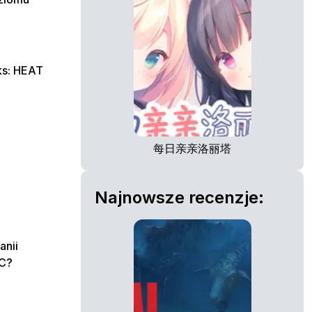
ks: HEAT
每日亲亲洛丽塔
Najnowsze recenzje:
anii
PC?