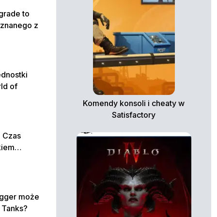
grade to
 znanego z
ednostki
ld of
Komendy konsoli i cheaty w
Satisfactory
! Czas
ikiem…
egger może
 Tanks?