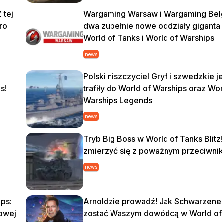
 tej
Wargaming Warsaw i Wargaming Bel
ro
dwa zupełnie nowe oddziały giganta
World of Tanks i World of Warships
news
Polski niszczyciel Gryf i szwedzkie j
s!
trafiły do World of Warships oraz Wor
Warships Legends
news
Tryb Big Boss w World of Tanks Blitz
zmierzyć się z poważnym przeciwn
news
ips:
Arnoldzie prowadź! Jak Schwarzen
owej
zostać Waszym dowódcą w World of