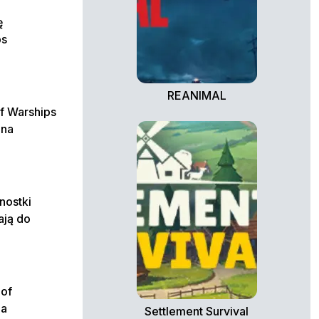
ę
ps
REANIMAL
of Warships
 na
nostki
ają do
of
na
Settlement Survival