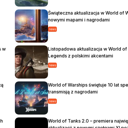
Świąteczna aktualizacja w World of 
nowymi mapami i nagrodami
news
s w
Listopadowa aktualizacja w World of 
Legends z polskimi akcentami
news
cą
World of Warships świętuje 10 lat spe
transmisją z nagrodami
news
ch
World of Tanks 2.0 – premiera najwi
aktualizacji z nowymi czołgami XI p