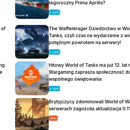
tegoroczny Prima Aprilis?
e-sport
 of
The Waffentrager Dziedzictwo w Wor
Tanks, czyli czas na wydarzenie z wi
potężnym powrotem na serwery!
e-sport
ing
Hitowy World of Tanks ma już 12. lat 
e
Wargaming zaprasza społeczność d
wspólnego świętowania
e-sport
Brytyjczycy zdominowali World of Wa
serwerach zagościła aktualizacja 0.1
news