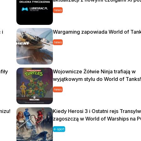
news
 i
Wargaming zapowiada World of Tan
news
fiły
Wojownicze Żółwie Ninja trafiają w
wyjątkowym stylu do World of Tanks!
news
mizu!
Kiedy Herosi 3 i Ostatni rejs Transylw
zagoszczą w World of Warships na 
e-sport