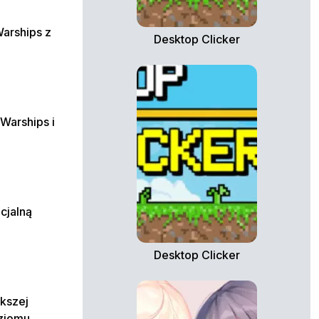
Warships z
Desktop Clicker
Warships i
cjalną
Desktop Clicker
ększej
oziomu