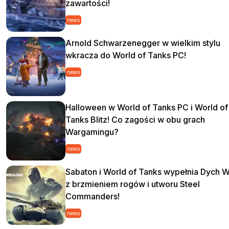
zawartości!
news
Arnold Schwarzenegger w wielkim stylu
wkracza do World of Tanks PC!
news
Halloween w World of Tanks PC i World of
Tanks Blitz! Co zagości w obu grach
Wargamingu?
news
Sabaton i World of Tanks wypełnia Dych W
z brzmieniem rogów i utworu Steel
Commanders!
news