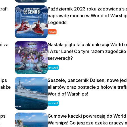
rafi
Październik 2023 roku zapowiada si
naprawdę mocno w World of Warshi
Legends!
news
ć za
Nastała piąta fala aktualizacji World 
i Azur Lane! Co tym razem zagościło
serwerach?
e-sport
ips
Seszele, pancernik Daisen, nowe jed
także
aliantów oraz postacie z holovie trafi
World of Warships!
e-sport
ips
Gumowe kaczki powracają do World 
,
Warships! Co jeszcze czeka graczy 