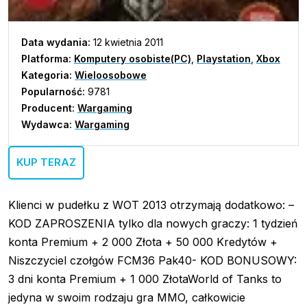
Data wydania:
12 kwietnia 2011
Platforma:
Komputery osobiste(PC)
,
Playstation
,
Xbox
Kategoria:
Wieloosobowe
Popularność:
9781
Producent:
Wargaming
Wydawca:
Wargaming
KUP TERAZ
Klienci w pudełku z WOT 2013 otrzymają dodatkowo: –
KOD ZAPROSZENIA tylko dla nowych graczy: 1 tydzień
konta Premium + 2 000 Złota + 50 000 Kredytów +
Niszczyciel czołgów FCM36 Pak40- KOD BONUSOWY:
3 dni konta Premium + 1 000 ZłotaWorld of Tanks to
jedyna w swoim rodzaju gra MMO, całkowicie