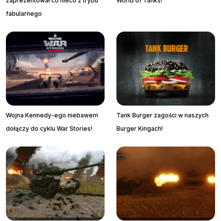
zaprezentował co nieco z trybu
World of Tanks!
fabularnego
Wojna Kennedy-ego niebawem
Tank Burger zagości w naszych
dołączy do cyklu War Stories!
Burger Kingach!