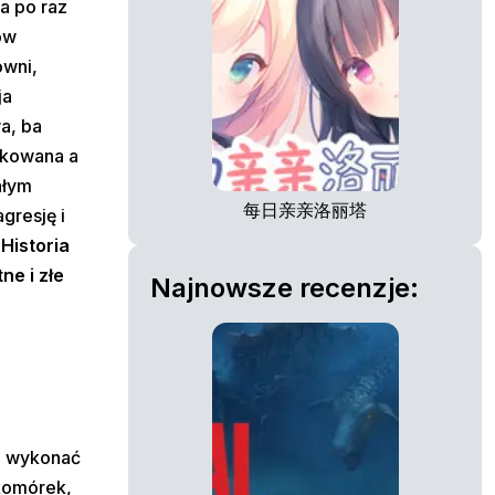
a po raz
ów
owni,
ja
wa, ba
likowana a
ałym
每日亲亲洛丽塔
agresję i
.
Historia
ne i złe
Najnowsze recenzje:
en wykonać
 komórek,