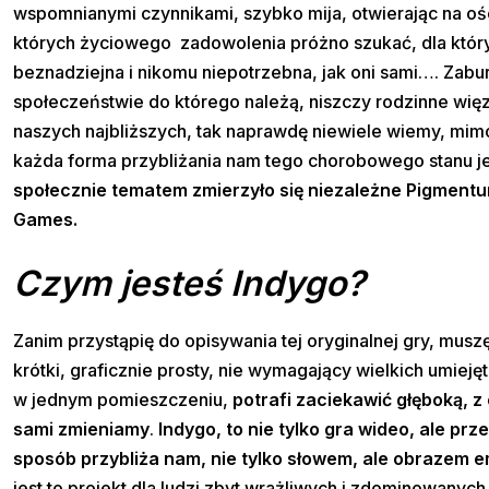
wspomnianymi czynnikami, szybko mija, otwierając na ośc
których życiowego zadowolenia próżno szukać, dla który
beznadziejna i nikomu niepotrzebna, jak oni sami…. Zabur
społeczeństwie do którego należą, niszczy rodzinne więzi, 
naszych najbliższych, tak naprawdę niewiele wiemy, mim
każda forma przybliżania nam tego chorobowego stanu j
społecznie tematem zmierzyło się niezależne Pigment
Games.
Czym jesteś Indygo?
Zanim przystąpię do opisywania tej oryginalnej gry, musz
krótki, graficznie prosty, nie wymagający wielkich umiej
w jednym pomieszczeniu,
potrafi zaciekawić głęboką, z
sami zmieniamy
.
Indygo, to nie tylko gra wideo, ale p
sposób przybliża nam, nie tylko słowem, ale obrazem e
jest to projekt dla ludzi zbyt wrażliwych i zdominowanych