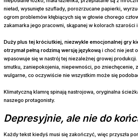
nieposłane łóżko, mała łazienka, przeplatane są z mrocz
nieład, wysunięte szuflady, porozrzucane papierki, wyrz
ogrom problemów kłębiących się w głowie chorego człowi
zakamarka jego pracowni, skąpanej w kolorach szarości i
Duży plus tej króciutkiej, niezwykle emocjonalnej gry kie
otrzymał pełną rodzimą wersję językową
i choć nie jest 
wpasowuje się w nastrój tej niezależnej growej produkcji.
smutku, zaniepokojenia, niepewności, po zniechęcenie, zł
wulgarne, co oczywiście nie wszystkim może się podobać
Klimatyczną klamrę spinają nastrojowa, oryginalna ścież
naszego protagonisty.
Depresyjnie, ale nie do końc
Każdy tekst kiedyś musi się zakończyć, więc przyszła por