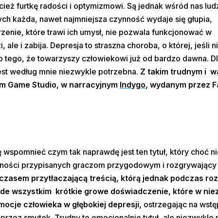
ież furtkę radości i optymizmowi. Są jednak wśród nas ludz
ch każda, nawet najmniejsza czynność wydaje się głupia,
zenie, które trawi ich umysł, nie pozwala funkcjonować w
ale i zabija. Depresja to straszna choroba, o której, jeśli 
o tego, że towarzyszy człowiekowi już od bardzo dawna. D
est według mnie niezwykle potrzebna.
Z takim trudnym i 
um Game Studio, w narracyjnym
Indygo
, wydanym przez F
ę wspomnieć czym tak naprawdę jest ten tytuł, który choć n
ętności przypisanych graczom przygodowym i rozgrywający si
 czasem przytłaczającą treścią, którą jednak podczas ro
rzede wszystkim krótkie growe doświadczenie, które w nie
mocje człowieka w głębokiej depresji,
ostrzegając na wstęp
 przez smutek. Trudny to emocjonalnie tytuł, ale niezwykle