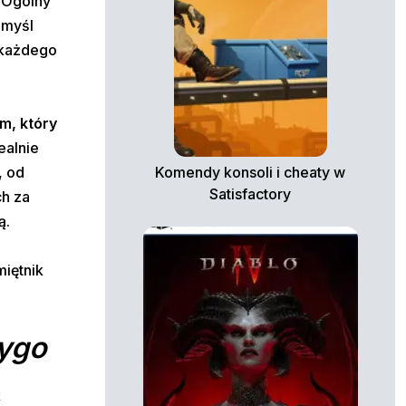
. Ogólny
 myśl
 każdego
em, który
ealnie
, od
Komendy konsoli i cheaty w
Satisfactory
ch za
ą.
miętnik
ygo
k