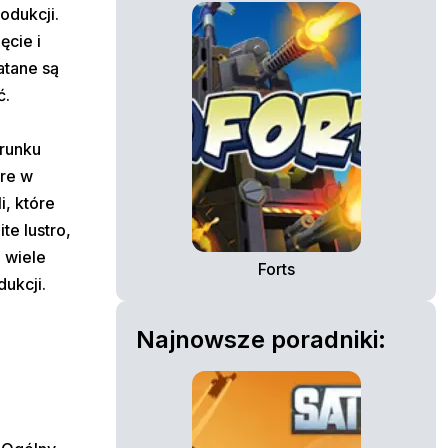
odukcji.
ęcie i
atane są
ć.
erunku
óre w
, które
te lustro,
 wiele
Forts
dukcji.
Najnowsze poradniki: