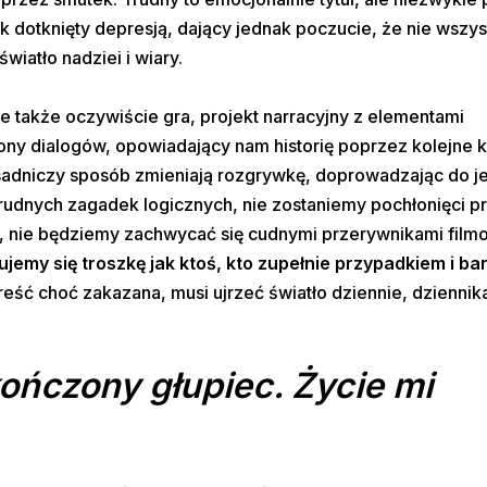
k dotknięty depresją, dający jednak poczucie, że nie wszy
wiatło nadziei i wiary.
le także oczywiście gra, projekt narracyjny z elementami
 dialogów, opowiadający nam historię poprzez kolejne k
 zasadniczy sposób zmieniają rozgrywkę, doprowadzając do 
rudnych zagadek logicznych, nie zostaniemy pochłonięci p
w, nie będziemy zachwycać się cudnymi przerywnikami film
jemy się troszkę jak ktoś, kto zupełnie przypadkiem i ba
treść choć zakazana, musi ujrzeć światło dziennie, dziennik
kończony głupiec. Życie mi