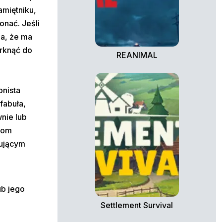
amiętniku,
nać. Jeśli
na, że ma
erknąć do
REANIMAL
onista
fabuła,
nie lub
lom
pującym
.
ub jego
Settlement Survival