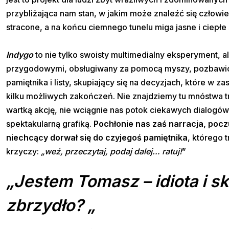
przybliżająca nam stan, w jakim może znaleźć się człowie
stracone, a na końcu ciemnego tunelu miga jasne i ciepłe ś
Indygo
to nie tylko swoisty multimedialny eksperyment, a
przygodowymi, obsługiwany za pomocą myszy, pozbawiony
pamiętnika i listy, skupiający się na decyzjach, które w
kilku możliwych zakończeń. Nie znajdziemy tu mnóstwa t
wartką akcję, nie wciągnie nas potok ciekawych dialogó
spektakularną grafiką.
Pochłonie nas zaś narracja, poczu
niechcący dorwał się do czyjegoś pamiętnika
, którego 
krzyczy:
„weź, przeczytaj, podaj dalej… ratuj!
”
„Jestem Tomasz – idiota i s
zbrzydło? „