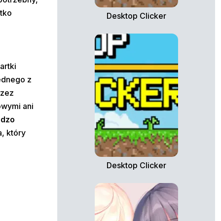
stko
Desktop Clicker
artki
jednego z
rzez
owymi ani
rdzo
a, który
Desktop Clicker