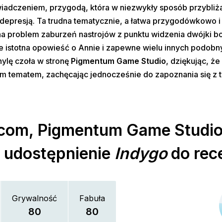
wiadczeniem, przygodą, która w niezwykły sposób przybliż
depresją. Ta trudna tematycznie, a łatwa przygodówkowo i
ć na problem zaburzeń nastrojów z punktu widzenia dwójki b
nie istotna opowieść o Annie i zapewne wielu innych podobn
hylę czoła w stronę
Pigmentum Game Studio
, dziękując, że
ym tematem, zachęcając jednocześnie do zapoznania się z t
rcom,
Pigmentum Game Studio
 udostępnienie
Indygo
do rec
Grywalność
Fabuła
80
80