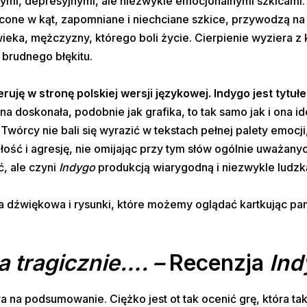
nymi, depresyjnymi, ale niezwykle emocjonalnymi szkicami
ucone w kąt, zapomniane i niechciane szkice, przywodzą na
eka, mężczyzny, którego boli życie. Cierpienie wyziera z
 brudnego błękitu.
ruję w stronę polskiej wersji językowej. Indygo jest tytuł
ona doskonała, podobnie jak grafika, to tak samo jak i ona id
 Twórcy nie bali się wyrazić w tekstach pełnej palety emocji
ość i agresję, nie omijając przy tym słów ogólnie uważany
, ale czyni
Indygo
produkcją wiarygodną i niezwykle ludzk
ka dźwiękowa i rysunki, które możemy oglądać kartkując pa
a tragicznie…. –
Recenzja
Ind
a na podsumowanie. Ciężko jest ot tak ocenić grę, która ta