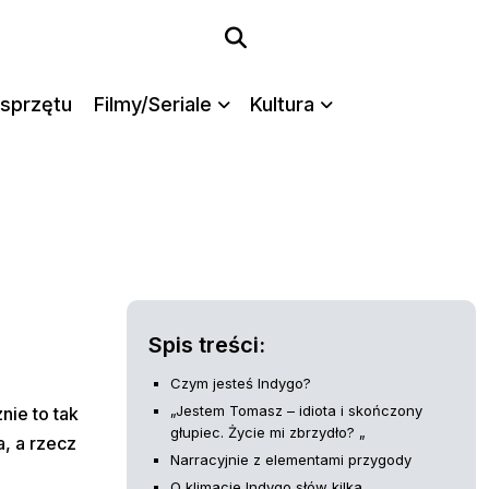
sprzętu
Filmy/Seriale
Kultura
Spis treści:
Czym jesteś Indygo?
„Jestem Tomasz – idiota i skończony
nie to tak
głupiec. Życie mi zbrzydło? „
a, a rzecz
Narracyjnie z elementami przygody
O klimacie Indygo słów kilka