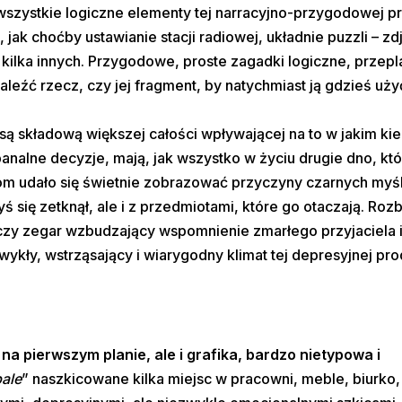
zystkie logiczne elementy tej narracyjno-przygodowej pr
, jak choćby ustawianie stacji radiowej, układnie puzzli – zdj
i kilka innych. Przygodowe, proste zagadki logiczne, przepl
eźć rzecz, czy jej fragment, by natychmiast ją gdzieś uży
są składową większej całości wpływającej na to w jakim ki
banalne decyzje, mają, jak wszystko w życiu drugie dno, kt
m udało się świetnie zobrazować przyczyny czarnych myśli
ś się zetknął, ale i z przedmiotami, które go otaczają. Rozbi
, czy zegar wzbudzający wspomnienie zmarłego przyjaciela i
kły, wstrząsający i wiarygodny klimat tej depresyjnej pro
 na pierwszym planie, ale i grafika, bardzo nietypowa i
ale
” naszkicowane kilka miejsc w pracowni, meble, biurko,