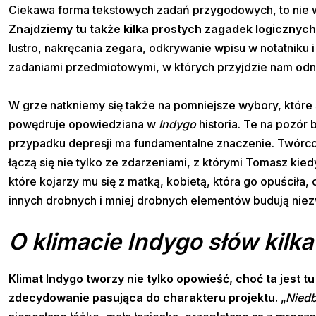
Ciekawa forma tekstowych zadań przygodowych, to nie ws
Znajdziemy tu także kilka prostych zagadek logicznych
lustro, nakręcania zegara, odkrywanie wpisu w notatniku 
zadaniami przedmiotowymi, w których przyjdzie nam odnal
W grze natkniemy się także na pomniejsze wybory, które 
powędruje opowiedziana w
Indygo
historia. Te na pozór 
przypadku depresji ma fundamentalne znaczenie. Twórco
łączą się nie tylko ze zdarzeniami, z którymi Tomasz kiedy
które kojarzy mu się z matką, kobietą, która go opuściła
innych drobnych i mniej drobnych elementów budują niezwy
O klimacie Indygo słów kilka
Klimat
Indygo
tworzy nie tylko opowieść, choć ta jest tu
zdecydowanie pasująca do charakteru projektu.
„
Niedb