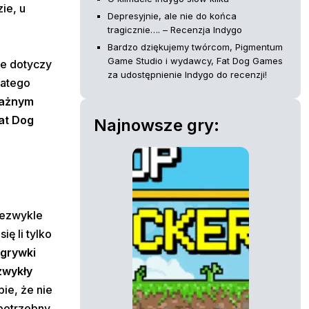
ie, u
Depresyjnie, ale nie do końca
tragicznie…. – Recenzja Indygo
Bardzo dziękujemy twórcom, Pigmentum
Game Studio i wydawcy, Fat Dog Games
nie dotyczy
za udostępnienie Indygo do recenzji!
latego
ważnym
at Dog
Najnowsze gry:
iezwykle
ę li tylko
zgrywki
zwykły
ie, że nie
 potrzebny,