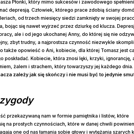
omasza Płonki, który mimo sukcesów i zawodowego spełnieni
 znać depresją. Człowiek, którego prace zdobią ściany dom
riach, od trzech miesięcy siedzi zamknięty w swojej prac
ła, bojąc się nawet wyjrzeć przez dziurkę od klucza. Depres
pracy, ale i od jego ukochanej Anny, do której się nie odzy
iejny, zbyt trudny, a najprostsza czynność niezwykle skomp
 to także opowieść o Ani, kobiecie, dla której Tomasz jest c
o poskładać. Kobiecie, która znosi lęki, krzyki, ignorancję, 
niem, żalem i strachem, który towarzyszy jej każdego dnia
cza zależy jak się skończy i nie musi być to jedynie smut
przygody
ść przekazywaną nam w formie pamiętnika i listów, które
ię na prostych czynnościach, które w danej chwili powini
gają one od nas łamania sobie głowy i wytężania szarych