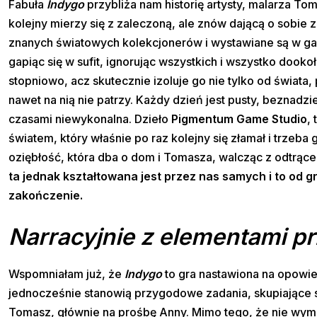
Fabuła
Indygo
przybliża nam historię artysty, malarza T
kolejny mierzy się z zaleczoną, ale znów dającą o sobie
znanych światowych kolekcjonerów i wystawiane są w gale
gapiąc się w sufit, ignorując wszystkich i wszystko dooko
stopniowo, acz skutecznie izoluje go nie tylko od świata, 
nawet na nią nie patrzy. Każdy dzień jest pusty, beznadz
czasami niewykonalna. Dzieło
Pigmentum Game Studio
,
światem, który właśnie po raz kolejny się złamał i trzeba g
oziębłość, która dba o dom i Tomasza, walcząc z odtrące
ta jednak kształtowana jest przez nas samych i to od gra
zakończenie.
Narracyjnie z elementami 
Wspomniałam już, że
Indygo
to gra nastawiona na opowie
jednocześnie stanowią przygodowe zadania, skupiające s
Tomasz, głównie na prośbę Anny. Mimo tego, że nie wyma