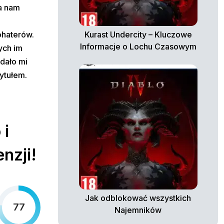
a nam
ohaterów.
Kurast Undercity – Kluczowe
Informacje o Lochu Czasowym
ych im
 dało mi
ytułem.
 i
enzji!
Jak odblokować wszystkich
77
Najemników