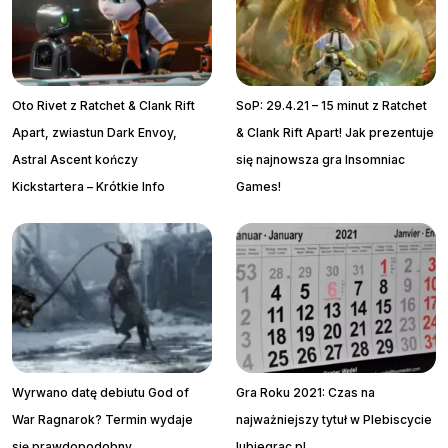
Oto Rivet z Ratchet & Clank Rift
SoP: 29.4.21 – 15 minut z Ratchet
Apart, zwiastun Dark Envoy,
& Clank Rift Apart! Jak prezentuje
Astral Ascent kończy
się najnowsza gra Insomniac
Kickstartera – Krótkie Info
Games!
Wyrwano datę debiutu God of
Gra Roku 2021: Czas na
War Ragnarok? Termin wydaje
najważniejszy tytuł w Plebiscycie
się prawdopodobny…
lubiegrac.pl