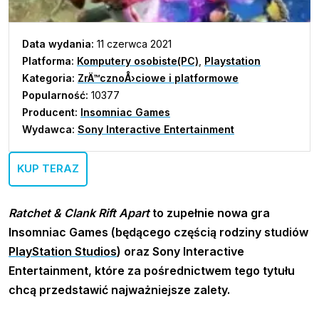
Data wydania:
11 czerwca 2021
Platforma:
Komputery osobiste(PC)
,
Playstation
Kategoria:
ZrÄ™cznoÅ›ciowe i platformowe
Popularność:
10377
Producent:
Insomniac Games
Wydawca:
Sony Interactive Entertainment
KUP TERAZ
Ratchet & Clank Rift Apart
to zupełnie nowa gra
Insomniac Games (będącego częścią rodziny studiów
PlayStation Studios
) oraz Sony Interactive
Entertainment, które za pośrednictwem tego tytułu
chcą przedstawić najważniejsze zalety
.