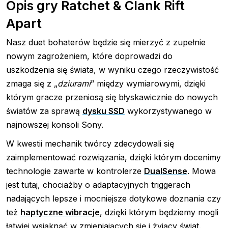
Opis gry Ratchet & Clank Rift
Apart
Nasz duet bohaterów będzie się mierzyć z zupełnie
nowym zagrożeniem, które doprowadzi do
uszkodzenia się świata, w wyniku czego rzeczywistość
zmaga się z „
dziurami
” między wymiarowymi, dzięki
którym gracze przeniosą się błyskawicznie do nowych
światów za sprawą
dysku SSD
wykorzystywanego w
najnowszej konsoli Sony.
W kwestii mechanik twórcy zdecydowali się
zaimplementować rozwiązania, dzięki którym docenimy
technologie zawarte w kontrolerze
DualSense
. Mowa
jest tutaj, chociażby o adaptacyjnych triggerach
nadających lepsze i mocniejsze dotykowe doznania czy
też
haptyczne wibracje
, dzięki którym będziemy mogli
łatwiej wsiąknąć w zmieniających się i żyjący świat.