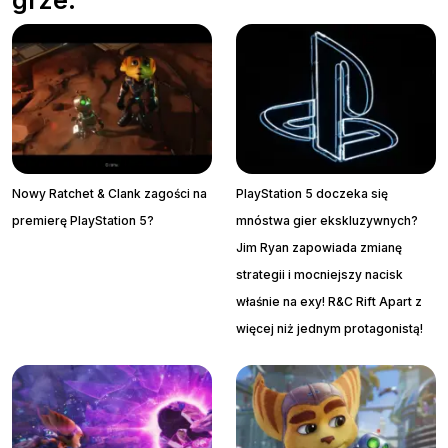
grze:
Nowy Ratchet & Clank zagości na
PlayStation 5 doczeka się
premierę PlayStation 5?
mnóstwa gier ekskluzywnych?
Jim Ryan zapowiada zmianę
strategii i mocniejszy nacisk
właśnie na exy! R&C Rift Apart z
więcej niż jednym protagonistą!