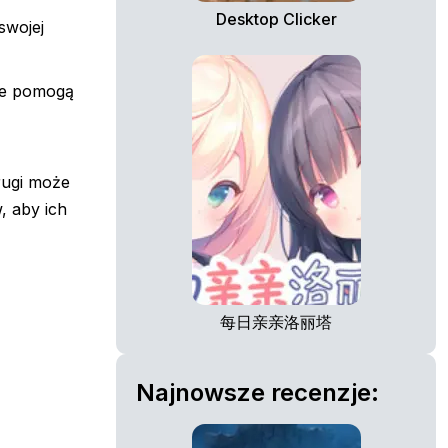
Desktop Clicker
swojej
óre pomogą
rugi może
, aby ich
每日亲亲洛丽塔
Najnowsze recenzje: