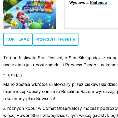
Wydawca:
Nintendo
KUP TERAZ
Przeczytaj recenzje
To noc festiwalu Star Festival, a Star Bits spadają z 
nagle atakuje i unosi zamek – i Princess Peach – w kosm
– opis gry
Mario zostaje wkrótce uratowany przez ciekawskie dzie
tajemniczej kobiety o imieniu Rosalina. Razem wyruszaj
nikczemny plan Bowsera!
Z różnych kopuł w Comet Observatory możesz podróżować
więcej Power Stars zdobędziesz, tym więcej galaktyk będz