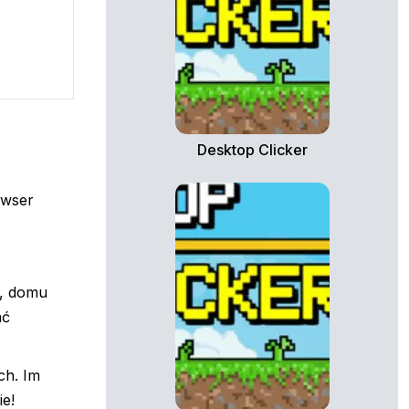
Desktop Clicker
owser
y, domu
ać
ch. Im
ie!