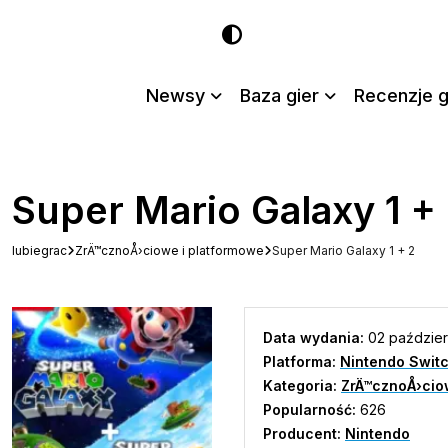
Newsy
Baza gier
Recenzje g
Super Mario Galaxy 1 +
lubiegrac
ZrÄ™cznoÅ›ciowe i platformowe
Super Mario Galaxy 1 + 2
Data wydania:
02 paździer
Platforma:
Nintendo Swit
Kategoria:
ZrÄ™cznoÅ›cio
Popularność:
626
Producent:
Nintendo