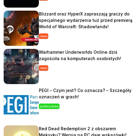
Blizzard oraz HyperX zapraszają graczy do
specjalnego wydarzenia tuż przed premierą
World of Warcraft: Shadowlands!
news
Warhammer Underworlds Online dziś
zagościła na komputerach osobistych!
news
PEGI – Czym jest? Co oznacza? – Szczegóły
oznaczeń w grach!
publicystyka
Red Dead Redemption 2 z obszarem
Meksyku? Wersja na PC daje wskazówki!