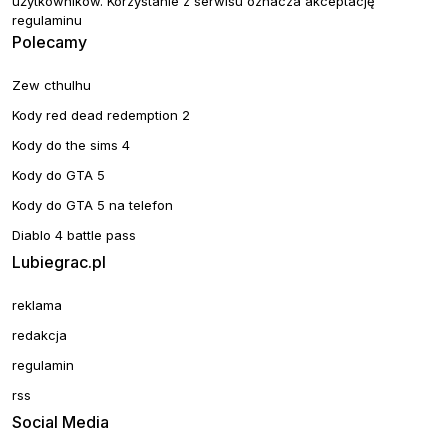
użytkowników. Korzystanie z serwisu oznacza akceptację
regulaminu
Polecamy
Zew cthulhu
Kody red dead redemption 2
Kody do the sims 4
Kody do GTA 5
Kody do GTA 5 na telefon
Diablo 4 battle pass
Lubiegrac.pl
reklama
redakcja
regulamin
rss
Social Media