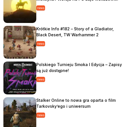
news
Krótkie Info #182 – Story of a Gladiator,
Black Desert, TW Warhammer 2
news
Polskiego Turnieju Smoka I Edycja – Zapisy
są już dostępne!
news
Stalker Online to nowa gra oparta o film
Tarkovsky’ego i uniwersum
news