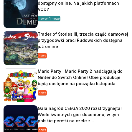
dostępny online. Na jakich platformach
VOD?
newsy filmowe
Trader of Stories III, trzecia część darmowej
przygodówki braci Rudowskich dostępna
już online
news
Mario Party i Mario Party 2 nadciągają do
Nintendo Switch Online! Obie produkcje
będą dostępne na początku listopada
news
Gala nagród CEEGA 2020 rozstrzygnięta!
Wiele świetnych gier doceniono, w tym
polskie perełki na czele z…
news